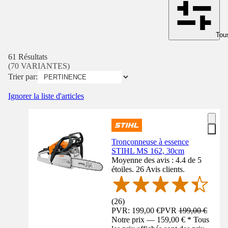
Tous
61 Résultats
(70 VARIANTES)
Trier par:
Ignorer la liste d'articles
Tronçonneuse à essence
STIHL MS 162, 30cm
Moyenne des avis : 4.4 de 5
étoiles. 26 Avis clients.
(
26
)
PVR: 199,00 €
PVR
199,00 €
Notre prix — 159,00 € * Tous