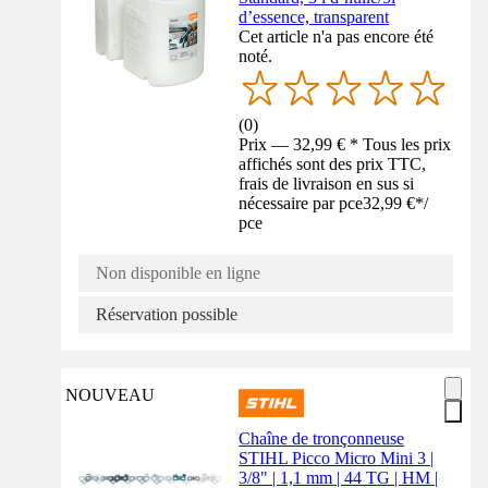
d’essence, transparent
Cet article n'a pas encore été
noté.
(
0
)
Prix — 32,99 € * Tous les prix
affichés sont des prix TTC,
frais de livraison en sus si
nécessaire par pce
32,99 €
*
/
pce
Non disponible en ligne
Réservation possible
NOUVEAU
Chaîne de tronçonneuse
STIHL Picco Micro Mini 3 |
3/8" | 1,1 mm | 44 TG | HM |