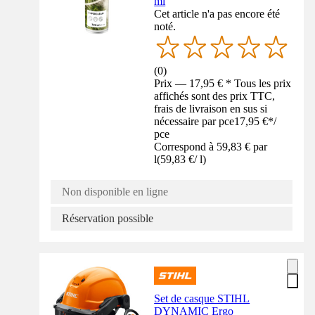
ml
Cet article n'a pas encore été
noté.
(
0
)
Prix — 17,95 € * Tous les prix
affichés sont des prix TTC,
frais de livraison en sus si
nécessaire par pce
17,95 €
*
/
pce
Correspond à 59,83 € par
l
(
59,83 €
/
l
)
Non disponible en ligne
Réservation possible
Set de casque STIHL
DYNAMIC Ergo