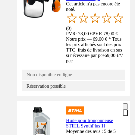
Cet article n'a pas encore été
noté.
(
0
)
PVR: 78,00 €
PVR
78,00 €
Notre prix — 69,00 € * Tous
les prix affichés sont des prix
TTC, frais de livraison en sus
si nécessaire par pce
69,00 €
*
/
pce
Non disponible en ligne
Réservation possible
Huile pour tronçonneuse
STIHL SynthPlus 1l
Moyenne des avis : 5 de 5