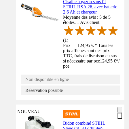
Cisaille à gazon sans fil
STIHL HSA 26, avec batterie
2,6 Ah et chargeur
Moyenne des avis : 5 de 5
étoiles. 1 Avis client.
(
1
)
Prix — 124,95 € * Tous les
prix affichés sont des prix
TTC, frais de livraison en sus
si nécessaire par pce
124,95 €
*
/
pce
Non disponible en ligne
Réservation possible
NOUVEAU
Bidon combiné STIHL
Standard, 3 l d’huile/5l