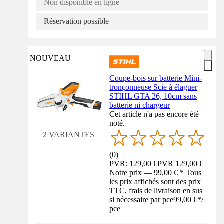
Non disponible en ligne
Réservation possible
NOUVEAU
Coupe-bois sur batterie Mini-
tronçonneuse Scie à élaguer
STIHL GTA 26, 10cm sans
batterie ni chargeur
Cet article n'a pas encore été
noté.
2 VARIANTES
(
0
)
PVR: 129,00 €
PVR
129,00 €
Notre prix — 99,00 € * Tous
les prix affichés sont des prix
TTC, frais de livraison en sus
si nécessaire par pce
99,00 €
*
/
pce