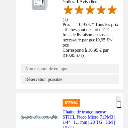
étoiles. 1 Avis client.
(
1
)
Prix — 10,95 € * Tous les prix
affichés sont des prix TTC,
frais de livraison en sus si
nécessaire par pce
10,95 €
*
/
pce
Correspond à 10,95 € par
l
(
10,95 €
/
l
)
Non disponible en ligne
Réservation possible
Chaîne de tronçonneuse
STIHL Picco Micro 71PM3 |
1/4" | 1,1 mm | 28 TG | HM |
10 cm