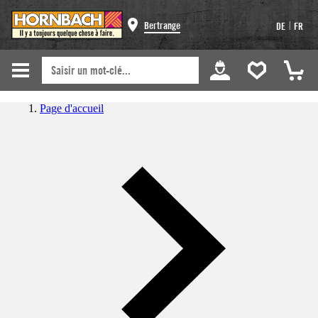
|
Bertrange
DE
FR
Page d'accueil