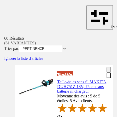
Tous
60 Résultats
(61 VARIANTES)
Trier par:
Ignorer la liste d'articles
Taille-haies sans fil MAKITA
DUH751Z 18V, 75 cm sans
batterie ni chargeur
Moyenne des avis : 5 de 5
étoiles. 5 Avis clients.
(
5
)