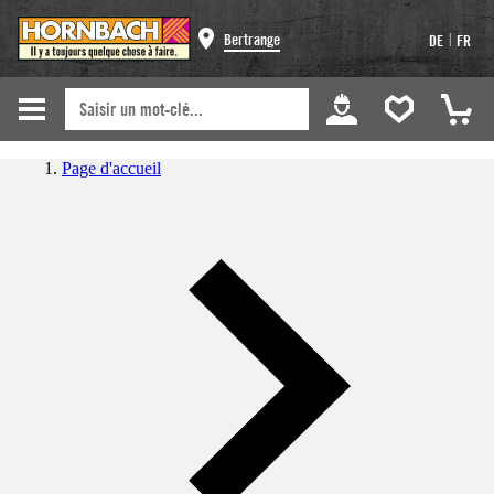
|
Bertrange
DE
FR
Page d'accueil