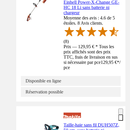
Einhell Power-X-Change GE-
HC 18 Li sans batterie ni
chargeur
Moyenne des avis : 4.6 de 5
étoiles. 8 Avis clients.
(
8
)
Prix — 129,95 € * Tous les
prix affichés sont des prix
TTC, frais de livraison en sus
si nécessaire par pce
129,95 €
*
/
pce
Disponible en ligne
Réservation possible
Taille-haie sans fil DUH507Z,