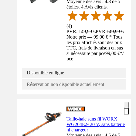
Moyenne des avis : 4.8 de 5
étoiles. 4 Avis clients.
(
4
)
PVR: 149,99 €
PVR
149,99 €
Notre prix — 99,00 € * Tous
les prix affichés sont des prix
TTC, frais de livraison en sus
si nécessaire par pce
99,00 €
*
/
pce
Disponible en ligne
Réservation non disponible actuellement
Taille-haie sans fil WORX
WG264E.9 20 V, sans batterie
ni chargeur
Moyenne des avis : 4.5 de 5