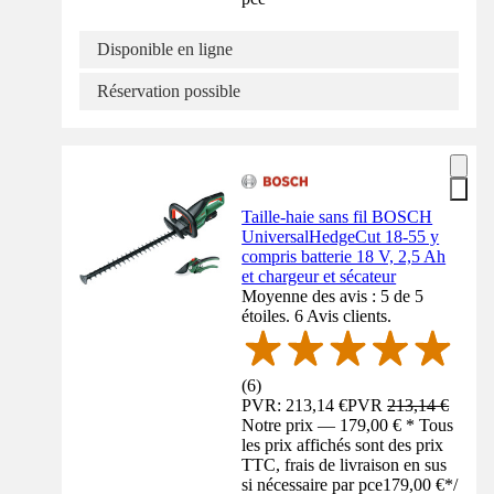
Disponible en ligne
Réservation possible
Taille-haie sans fil BOSCH
UniversalHedgeCut 18-55 y
compris batterie 18 V, 2,5 Ah
et chargeur et sécateur
Moyenne des avis : 5 de 5
étoiles. 6 Avis clients.
(
6
)
PVR: 213,14 €
PVR
213,14 €
Notre prix — 179,00 € * Tous
les prix affichés sont des prix
TTC, frais de livraison en sus
si nécessaire par pce
179,00 €
*
/