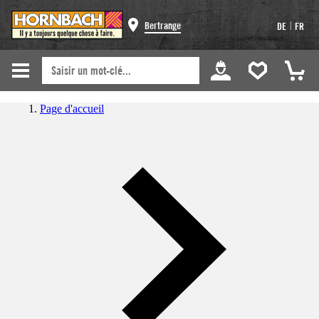
|
Bertrange
DE
FR
Page d'accueil