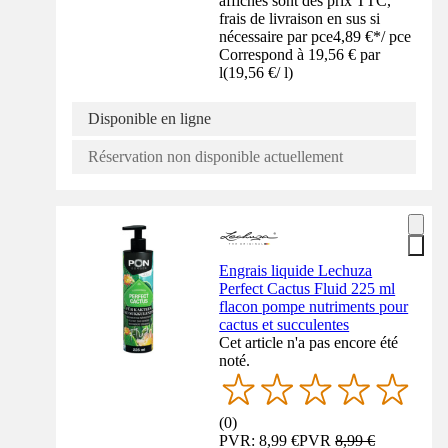
affichés sont des prix TTC,
frais de livraison en sus si
nécessaire par pce
4,89 €
*
/
pce
Correspond à 19,56 € par
l
(
19,56 €
/
l
)
Disponible en ligne
Réservation non disponible actuellement
Engrais liquide Lechuza
Perfect Cactus Fluid 225 ml
flacon pompe nutriments pour
cactus et succulentes
Cet article n'a pas encore été
noté.
(
0
)
PVR: 8,99 €
PVR
8,99 €