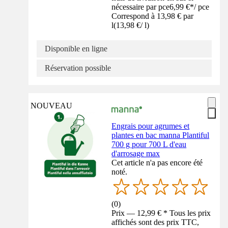
nécessaire par pce
6,99 €
*
/
pce
Correspond à 13,98 € par
l
(
13,98 €
/
l
)
Disponible en ligne
Réservation possible
NOUVEAU
Engrais pour agrumes et
plantes en bac manna Plantiful
700 g pour 700 L d'eau
d'arrosage max
Cet article n'a pas encore été
noté.
(
0
)
Prix — 12,99 € * Tous les prix
affichés sont des prix TTC,