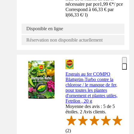
nécessaire par pce
1,99 €
*
/
pce
Correspond à 66,33 € par
l
(
66,33 €
/
l
)
Disponible en ligne
Réservation non disponible actuellement
Engrais au fer COMPO
Blattgrün-Turbo contre la
chlorose / le manque de fer,
pour toutes les plantes
d'ornement et plantes utiles,
Fetrilon , 20 g
Moyenne des avis : 5 de 5
étoiles. 2 Avis clients.
(
2
)