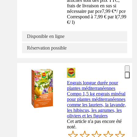
affichés sont des prix TTC,
frais de livraison en sus si
nécessaire par pce
7,99 €
*
/
pce
Correspond à 7,99 € par l
(
7,99
€
/
l
)
Disponible en ligne
Réservation possible
Engrais longue durée pour
plantes méditerranéennes
Compo 1,5 kg engrais minéral
pour plantes méditerranéennes
comme les lauriers, la lavande,
les hibiscus, les agrumes, les
oliviers et les figuiers
Cet article n'a pas encore été
noté.