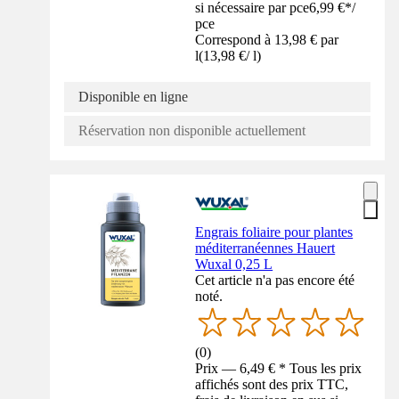
si nécessaire par pce
6,99 €
*
/
pce
Correspond à 13,98 € par
l
(
13,98 €
/
l
)
Disponible en ligne
Réservation non disponible actuellement
Engrais foliaire pour plantes
méditerranéennes Hauert
Wuxal 0,25 L
Cet article n'a pas encore été
noté.
(
0
)
Prix — 6,49 € * Tous les prix
affichés sont des prix TTC,