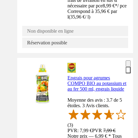
frais de livraison en sus si
nécessaire par pce
8,99 €
*
/
pce
Correspond à 35,96 € par
l
(
35,96 €
/
l
)
Non disponible en ligne
Réservation possible
Engrais pour agrumes
COMPO BIO au potassium et
au fer 500 ml, engrais liquide
Moyenne des avis : 3.7 de 5
étoiles. 3 Avis clients.
(
3
)
PVR: 7,99 €
PVR
7,99 €
Notre prix — 6,99 € * Tous