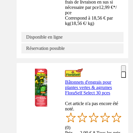
frais de livraison en sus si
nécessaire par pce
12,99 €
*
/
pce
Correspond à 18,56 € par
kg
(
18,56 €
/
kg
)
Disponible en ligne
Réservation possible
Bâtonnets d'engrais pour
plantes vertes & agrumes
FloraSelf Select 30 pces
Cet article n'a pas encore été
noté.
(
0
)
Prix — 2,99 € * Tous les prix