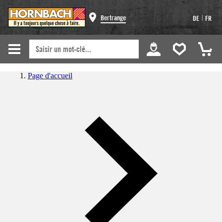
|
Bertrange
DE
FR
Page d'accueil