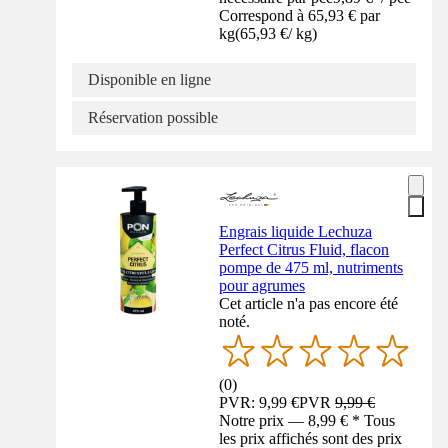
Correspond à 65,93 € par
kg
(
65,93 €
/
kg
)
Disponible en ligne
Réservation possible
Engrais liquide Lechuza
Perfect Citrus Fluid, flacon
pompe de 475 ml, nutriments
pour agrumes
Cet article n'a pas encore été
noté.
(
0
)
PVR: 9,99 €
PVR
9,99 €
Notre prix — 8,99 € * Tous
les prix affichés sont des prix