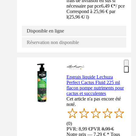
frais de livraison en sus si
nécessaire par pce
6,49 €
*
/
pce
Correspond à 25,96 € par
l
(
25,96 €
/
l
)
Disponible en ligne
Réservation non disponible
Engrais liquide Lechuza
Perfect Cactus Fluid 225 ml
flacon pompe nutriments pour
cactus et succulentes
Cet article n'a pas encore été
noté.
(
0
)
PVR: 8,99 €
PVR
8,99 €
Notre prix — 7,29 € * Tous