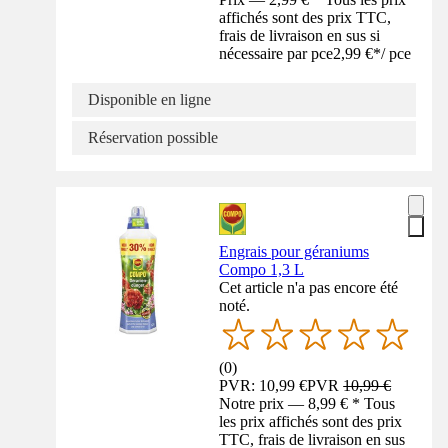
affichés sont des prix TTC,
frais de livraison en sus si
nécessaire par pce
2,99 €
*
/
pce
Disponible en ligne
Réservation possible
Engrais pour géraniums
Compo 1,3 L
Cet article n'a pas encore été
noté.
(
0
)
PVR: 10,99 €
PVR
10,99 €
Notre prix — 8,99 € * Tous
les prix affichés sont des prix
TTC, frais de livraison en sus