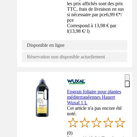
les prix affichés sont des prix
TTC, frais de livraison en sus
si nécessaire par pce
6,99 €
*
/
pce
Correspond à 13,98 € par
l
(
13,98 €
/
l
)
Disponible en ligne
Réservation non disponible actuellement
Engrais foliaire pour plantes
méditerranéennes Hauert
Wuxal 1 L
Cet article n'a pas encore été
noté.
(
0
)