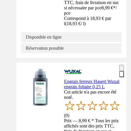
TTC, frais de livraison en sus
si nécessaire par pce
8,99 €
*
/
pce
Correspond à 18,93 € par
l
(
18,93 €
/
l
)
Disponible en ligne
Réservation possible
Engrais ferreux Hauert Wuxal
engrais foliaire 0,25 L
Cet article n'a pas encore été
noté.
(
0
)
Prix — 8,99 € * Tous les prix
affichés sont des prix TTC,