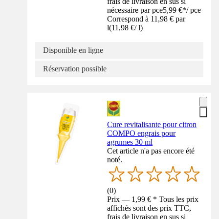
frais de livraison en sus si
nécessaire par pce
5,99 €
*
/
pce
Correspond à 11,98 € par
l
(
11,98 €
/
l
)
Disponible en ligne
Réservation possible
Cure revitalisante pour citron
COMPO engrais pour
agrumes 30 ml
Cet article n'a pas encore été
noté.
(
0
)
Prix — 1,99 € * Tous les prix
affichés sont des prix TTC,
frais de livraison en sus si