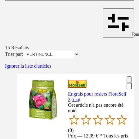
Tous
15 Résultats
Trier par:
Ignorer la liste d'articles
Engrais pour rosiers FloraSelf
2,5 kg
Cet article n'a pas encore été
noté.
(
0
)
Prix — 12,99 € * Tous les prix