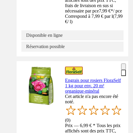
affichés sont des prix TTC,
frais de livraison en sus si
nécessaire par pce
7,99 €
*
/
pce
Correspond à 7,99 € par l
(
7,99
€
/
l
)
Disponible en ligne
Réservation possible
Engrais pour rosiers FloraSelf
1 kg pour env. 20 m²
organique-minéral
Cet article n'a pas encore été
noté.
(
0
)
Prix — 6,99 € * Tous les prix
affichés sont des prix TTC,