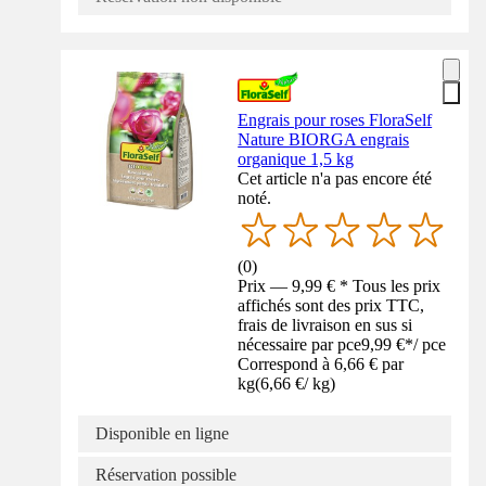
Engrais pour roses FloraSelf
Nature BIORGA engrais
organique 1,5 kg
Cet article n'a pas encore été
noté.
(
0
)
Prix — 9,99 € * Tous les prix
affichés sont des prix TTC,
frais de livraison en sus si
nécessaire par pce
9,99 €
*
/
pce
Correspond à 6,66 € par
kg
(
6,66 €
/
kg
)
Disponible en ligne
Réservation possible