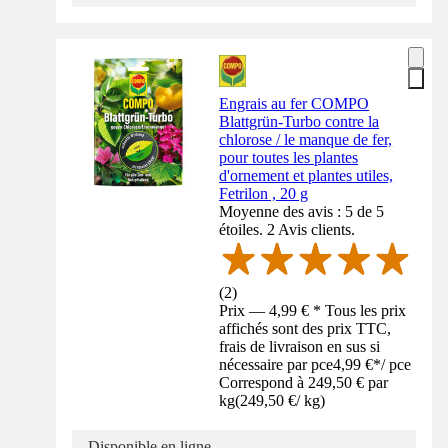
Engrais au fer COMPO
Blattgrün-Turbo contre la
chlorose / le manque de fer,
pour toutes les plantes
d'ornement et plantes utiles,
Fetrilon , 20 g
Moyenne des avis : 5 de 5
étoiles. 2 Avis clients.
(
2
)
Prix — 4,99 € * Tous les prix
affichés sont des prix TTC,
frais de livraison en sus si
nécessaire par pce
4,99 €
*
/
pce
Correspond à 249,50 € par
kg
(
249,50 €
/
kg
)
Disponible en ligne