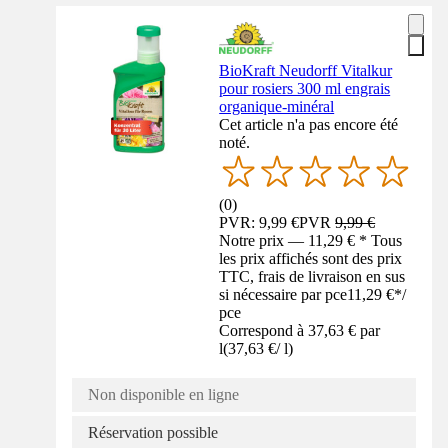
BioKraft Neudorff Vitalkur
pour rosiers 300 ml engrais
organique-minéral
Cet article n'a pas encore été
noté.
(
0
)
PVR: 9,99 €
PVR
9,99 €
Notre prix — 11,29 € * Tous
les prix affichés sont des prix
TTC, frais de livraison en sus
si nécessaire par pce
11,29 €
*
/
pce
Correspond à 37,63 € par
l
(
37,63 €
/
l
)
Non disponible en ligne
Réservation possible