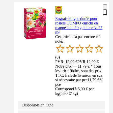
Engrais longue durée pour
rosiers COMPO enrichi en
magnésium 2 kg pour env. 25
m²
Cet article n'a pas encore été
noté.
(
0
)
PVR: 12,99 €
PVR
12,99 €
Notre prix — 11,79 € * Tous
les prix affichés sont des prix
TTC, frais de livraison en sus
si nécessaire par pce
11,79 €
*
/
pce
Correspond à 5,90 € par
kg
(
5,90 €
/
kg
)
Disponible en ligne