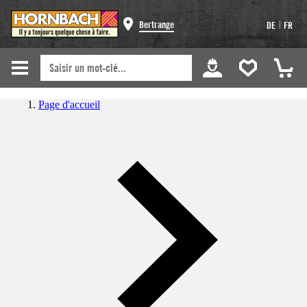
|
Bertrange
DE
FR
Page d'accueil