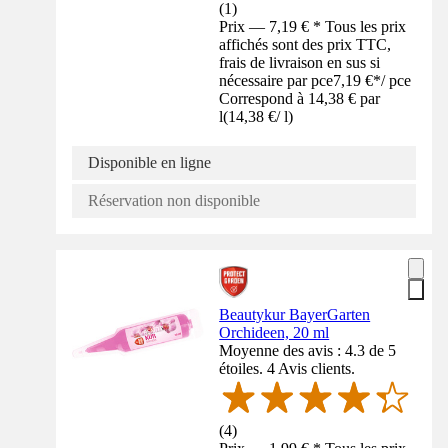
(
1
)
Prix — 7,19 € * Tous les prix
affichés sont des prix TTC,
frais de livraison en sus si
nécessaire par pce
7,19 €
*
/
pce
Correspond à 14,38 € par
l
(
14,38 €
/
l
)
Disponible en ligne
Réservation non disponible
Beautykur BayerGarten
Orchideen, 20 ml
Moyenne des avis : 4.3 de 5
étoiles. 4 Avis clients.
(
4
)