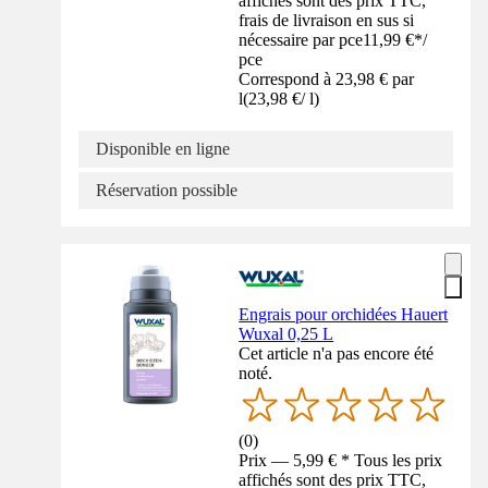
affichés sont des prix TTC,
frais de livraison en sus si
nécessaire par pce
11,99 €
*
/
pce
Correspond à 23,98 € par
l
(
23,98 €
/
l
)
Disponible en ligne
Réservation possible
Engrais pour orchidées Hauert
Wuxal 0,25 L
Cet article n'a pas encore été
noté.
(
0
)
Prix — 5,99 € * Tous les prix
affichés sont des prix TTC,