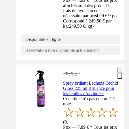
Prix — 4,99 € * Tous les prix
affichés sont des prix TTC,
frais de livraison en sus si
nécessaire par pce
4,99 €
*
/
pce
Correspond à 249,50 € par
kg
(
249,50 €
/
kg
)
Disponible en ligne
Réservation non disponible actuellement
Spray brillant Lechuza Orchid
Gloss 225 ml Brillance pour
les feuilles d’orchidées
Cet article n'a pas encore été
noté.
(
0
)
Prix — 7,89 € * Tous les prix