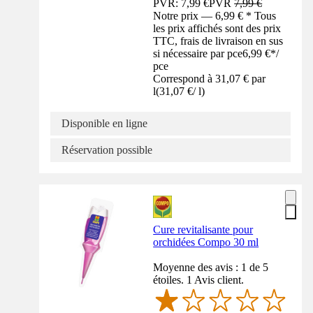
PVR: 7,99 €
PVR
7,99 €
Notre prix — 6,99 € * Tous
les prix affichés sont des prix
TTC, frais de livraison en sus
si nécessaire par pce
6,99 €
*
/
pce
Correspond à 31,07 € par
l
(
31,07 €
/
l
)
Disponible en ligne
Réservation possible
Cure revitalisante pour
orchidées Compo 30 ml
Moyenne des avis : 1 de 5
étoiles. 1 Avis client.