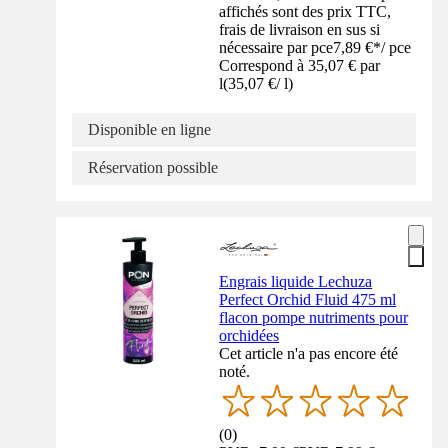
affichés sont des prix TTC,
frais de livraison en sus si
nécessaire par pce
7,89 €
*
/
pce
Correspond à 35,07 € par
l
(
35,07 €
/
l
)
Disponible en ligne
Réservation possible
Engrais liquide Lechuza
Perfect Orchid Fluid 475 ml
flacon pompe nutriments pour
orchidées
Cet article n'a pas encore été
noté.
(
0
)