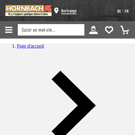
|
Bertrange
DE
FR
Page d'accueil