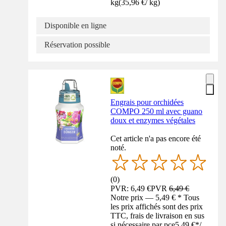
kg
(
35,96 €
/
kg
)
Disponible en ligne
Réservation possible
Engrais pour orchidées
COMPO 250 ml avec guano
doux et enzymes végétales
Cet article n'a pas encore été
noté.
(
0
)
PVR: 6,49 €
PVR
6,49 €
Notre prix — 5,49 € * Tous
les prix affichés sont des prix
TTC, frais de livraison en sus
si nécessaire par pce
5,49 €
*
/