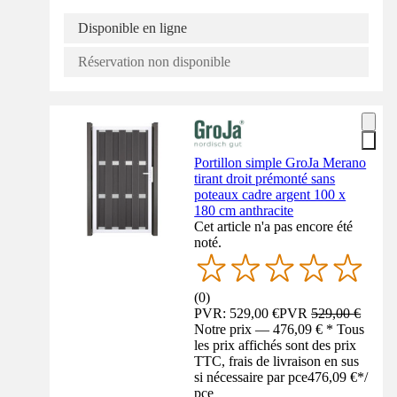
Disponible en ligne
Réservation non disponible
Portillon simple GroJa Merano
tirant droit prémonté sans
poteaux cadre argent 100 x
180 cm anthracite
Cet article n'a pas encore été
noté.
(
0
)
PVR: 529,00 €
PVR
529,00 €
Notre prix — 476,09 € * Tous
les prix affichés sont des prix
TTC, frais de livraison en sus
si nécessaire par pce
476,09 €
*
/
pce