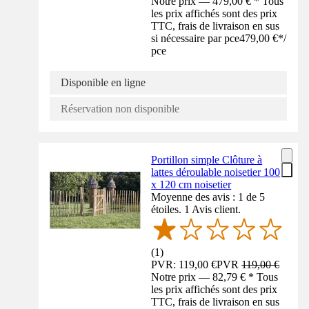
Notre prix — 479,00 € * Tous
les prix affichés sont des prix
TTC, frais de livraison en sus
si nécessaire par pce
479,00 €
*
/
pce
Disponible en ligne
Réservation non disponible
Portillon simple Clôture à
lattes déroulable noisetier 100
x 120 cm noisetier
Moyenne des avis : 1 de 5
étoiles. 1 Avis client.
(
1
)
PVR: 119,00 €
PVR
119,00 €
Notre prix — 82,79 € * Tous
les prix affichés sont des prix
TTC, frais de livraison en sus