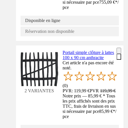
si nécessaire par pce
755,09 €
*
/
pce
Disponible en ligne
Réservation non disponible
Portail simple clôture à lattes
100 x 90 cm anthracite
Cet article n'a pas encore été
noté.
(
0
)
PVR: 119,99 €
PVR
119,99 €
2 VARIANTES
Notre prix — 85,99 € * Tous
les prix affichés sont des prix
TTC, frais de livraison en sus
si nécessaire par pce
85,99 €
*
/
pce