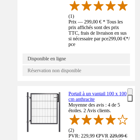
(
1
)
Prix — 299,00 € * Tous les
prix affichés sont des prix
TTC, frais de livraison en sus
si nécessaire par pce
299,00 €
*
/
pce
Disponible en ligne
Réservation non disponible
Portail à un vantail 100 x 100
cm anthracite
Moyenne des avis : 4 de 5
étoiles. 2 Avis clients.
(
2
)
PVR: 229,99 €
PVR
229,99 €