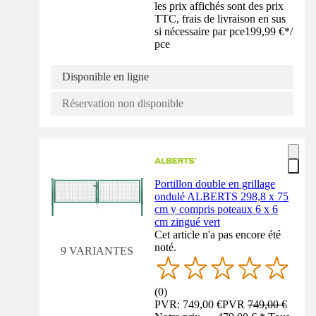
les prix affichés sont des prix
TTC, frais de livraison en sus
si nécessaire par pce
199,99 €
*
/
pce
Disponible en ligne
Réservation non disponible
Portillon double en grillage
ondulé ALBERTS 298,8 x 75
cm y compris poteaux 6 x 6
cm zingué vert
Cet article n'a pas encore été
noté.
9 VARIANTES
(
0
)
PVR: 749,00 €
PVR
749,00 €