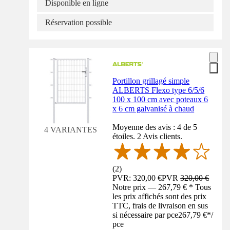
Disponible en ligne
Réservation possible
Portillon grillagé simple
ALBERTS Flexo type 6/5/6
100 x 100 cm avec poteaux 6
x 6 cm galvanisé à chaud
Moyenne des avis : 4 de 5
4 VARIANTES
étoiles. 2 Avis clients.
(
2
)
PVR: 320,00 €
PVR
320,00 €
Notre prix — 267,79 € * Tous
les prix affichés sont des prix
TTC, frais de livraison en sus
si nécessaire par pce
267,79 €
*
/
pce