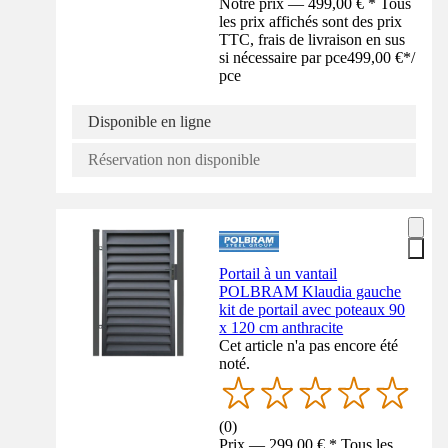
Notre prix — 499,00 € * Tous
les prix affichés sont des prix
TTC, frais de livraison en sus
si nécessaire par pce
499,00 €
*
/
pce
Disponible en ligne
Réservation non disponible
Portail à un vantail
POLBRAM Klaudia gauche
kit de portail avec poteaux 90
x 120 cm anthracite
Cet article n'a pas encore été
noté.
(
0
)
Prix — 299,00 € * Tous les