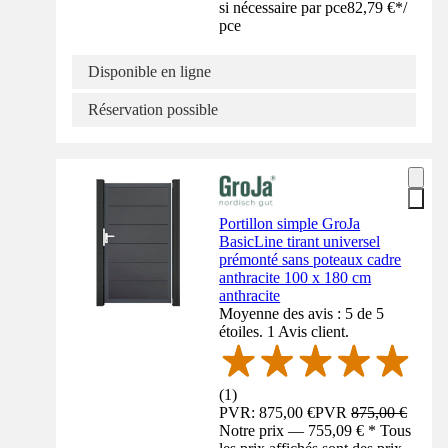
si nécessaire par pce
82,79 €
*
/
pce
Disponible en ligne
Réservation possible
Portillon simple GroJa
BasicLine tirant universel
prémonté sans poteaux cadre
anthracite 100 x 180 cm
anthracite
Moyenne des avis : 5 de 5
étoiles. 1 Avis client.
(
1
)
PVR: 875,00 €
PVR
875,00 €
Notre prix — 755,09 € * Tous