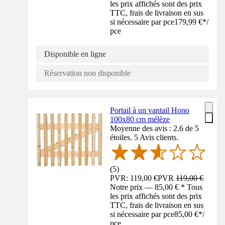
les prix affichés sont des prix
TTC, frais de livraison en sus
si nécessaire par pce
179,99 €
*
/
pce
Disponible en ligne
Réservation non disponible
Portail à un vantail Hono
100x80 cm mélèze
Moyenne des avis : 2.6 de 5
étoiles. 5 Avis clients.
(
5
)
PVR: 119,00 €
PVR
119,00 €
Notre prix — 85,00 € * Tous
les prix affichés sont des prix
TTC, frais de livraison en sus
si nécessaire par pce
85,00 €
*
/
pce