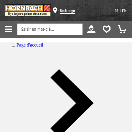
|
Bertrange
DE
FR
Page d'accueil