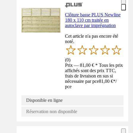
Clôture basse PLUS Newline
180 x 110 cm traitée en
autoclave par imprégnation
Cet article n'a pas encore été
noté.
(
0
)
Prix — 81,00 € * Tous les prix
affichés sont des prix TTC,
frais de livraison en sus si
nécessaire par pce
81,00 €
*
/
pce
Disponible en ligne
Réservation non disponible