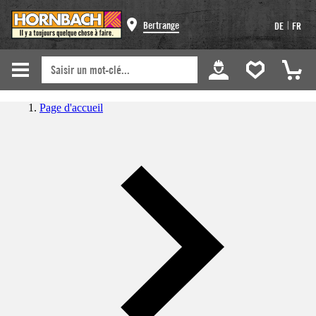
|
Bertrange
DE
FR
Page d'accueil