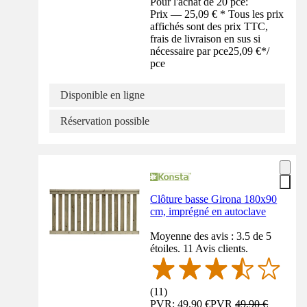
Pour l'achat de 20 pce:
Prix — 25,09 € * Tous les prix
affichés sont des prix TTC,
frais de livraison en sus si
nécessaire par pce
25,09 €
*
/
pce
Disponible en ligne
Réservation possible
Clôture basse Girona 180x90
cm, imprégné en autoclave
Moyenne des avis : 3.5 de 5
étoiles. 11 Avis clients.
(
11
)
PVR: 49,90 €
PVR
49,90 €