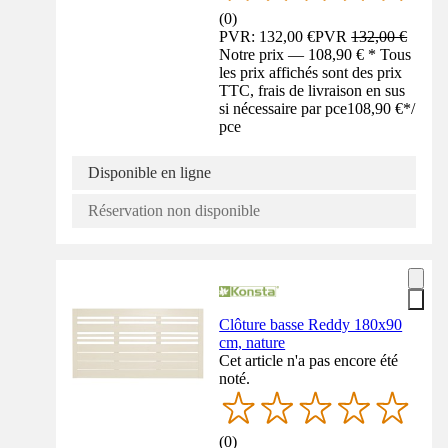
(
0
)
PVR: 132,00 €
PVR
132,00 €
Notre prix — 108,90 € * Tous
les prix affichés sont des prix
TTC, frais de livraison en sus
si nécessaire par pce
108,90 €
*
/
pce
Disponible en ligne
Réservation non disponible
Clôture basse Reddy 180x90
cm, nature
Cet article n'a pas encore été
noté.
(
0
)