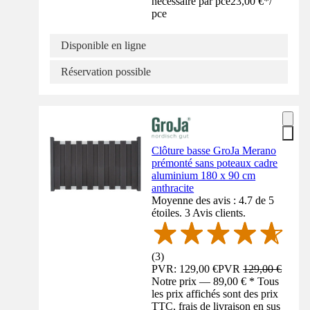
nécessaire par pce
23,00 €
*
/
pce
Disponible en ligne
Réservation possible
Clôture basse GroJa Merano
prémonté sans poteaux cadre
aluminium 180 x 90 cm
anthracite
Moyenne des avis : 4.7 de 5
étoiles. 3 Avis clients.
(
3
)
PVR: 129,00 €
PVR
129,00 €
Notre prix — 89,00 € * Tous
les prix affichés sont des prix
TTC, frais de livraison en sus