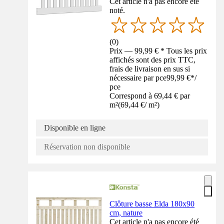
Cet article n'a pas encore été
noté.
(
0
)
Prix — 99,99 € * Tous les prix
affichés sont des prix TTC,
frais de livraison en sus si
nécessaire par pce
99,99 €
*
/
pce
Correspond à 69,44 € par
m²
(
69,44 €
/
m²
)
Disponible en ligne
Réservation non disponible
Clôture basse Elda 180x90
cm, nature
Cet article n'a pas encore été