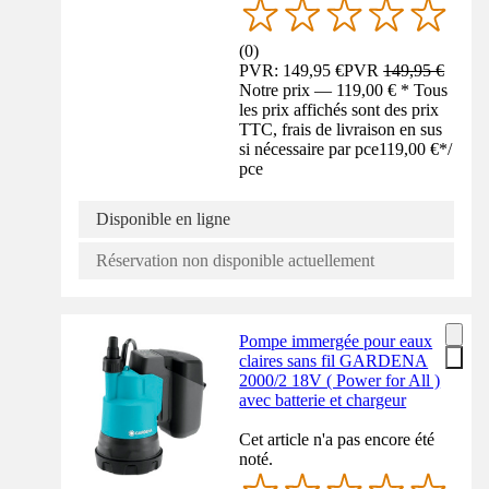
(
0
)
PVR: 149,95 €
PVR
149,95 €
Notre prix — 119,00 € * Tous
les prix affichés sont des prix
TTC, frais de livraison en sus
si nécessaire par pce
119,00 €
*
/
pce
Disponible en ligne
Réservation non disponible actuellement
Pompe immergée pour eaux
claires sans fil GARDENA
2000/2 18V ( Power for All )
avec batterie et chargeur
Cet article n'a pas encore été
noté.