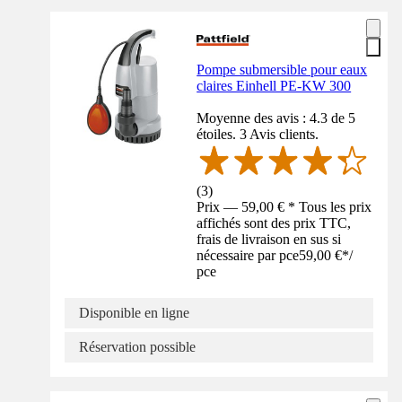
Pompe submersible pour eaux
claires Einhell PE-KW 300
Moyenne des avis : 4.3 de 5
étoiles. 3 Avis clients.
(
3
)
Prix — 59,00 € * Tous les prix
affichés sont des prix TTC,
frais de livraison en sus si
nécessaire par pce
59,00 €
*
/
pce
Disponible en ligne
Réservation possible