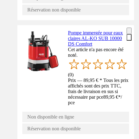
Réservation non disponible
Pompe immergée pour eaux
claires AL-KO SUB 10000
DS Comfort
Cet article n'a pas encore été
noté.
(
0
)
Prix — 89,95 € * Tous les prix
affichés sont des prix TTC,
frais de livraison en sus si
nécessaire par pce
89,95 €
*
/
pce
Non disponible en ligne
Réservation non disponible