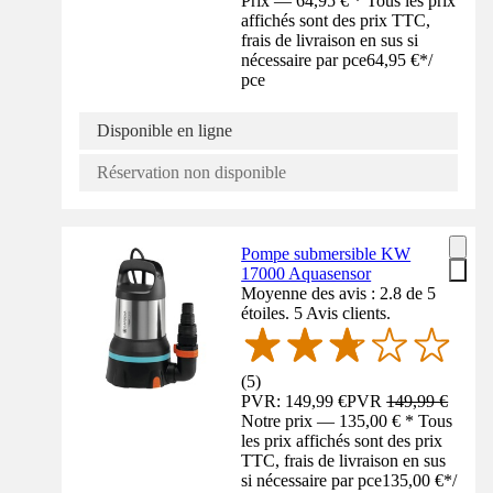
Prix — 64,95 € * Tous les prix
affichés sont des prix TTC,
frais de livraison en sus si
nécessaire par pce
64,95 €
*
/
pce
Disponible en ligne
Réservation non disponible
Pompe submersible KW
17000 Aquasensor
Moyenne des avis : 2.8 de 5
étoiles. 5 Avis clients.
(
5
)
PVR: 149,99 €
PVR
149,99 €
Notre prix — 135,00 € * Tous
les prix affichés sont des prix
TTC, frais de livraison en sus
si nécessaire par pce
135,00 €
*
/