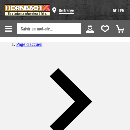
|
Bertrange
DE
FR
Page d'accueil