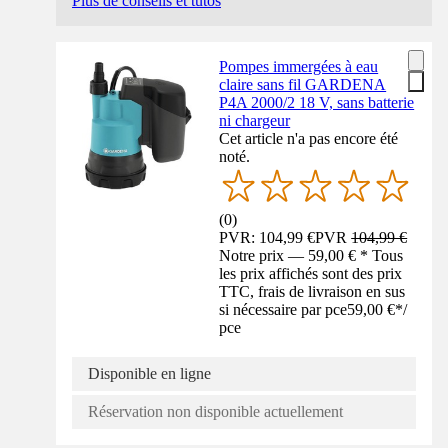
Plus de conseils et tutos
Pompes immergées à eau
claire sans fil GARDENA
P4A 2000/2 18 V, sans batterie
ni chargeur
Cet article n'a pas encore été
noté.
(
0
)
PVR: 104,99 €
PVR
104,99 €
Notre prix — 59,00 € * Tous
les prix affichés sont des prix
TTC, frais de livraison en sus
si nécessaire par pce
59,00 €
*
/
pce
Disponible en ligne
Réservation non disponible actuellement