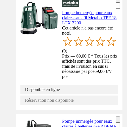
Pompe immergée pour eaux
claires sans fil Metabo TPF 18
LTX 2200
Cet article n'a pas encore été
noté.
(
0
)
Prix — 69,00 € * Tous les prix
affichés sont des prix TTC,
frais de livraison en sus si
nécessaire par pce
69,00 €
*
/
pce
Disponible en ligne
Réservation non disponible
Pompe immergée pour eaux
claires à batteries GARDENA