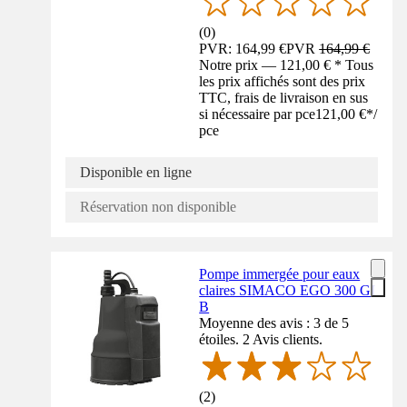
(
0
)
PVR: 164,99 €
PVR
164,99 €
Notre prix — 121,00 € * Tous
les prix affichés sont des prix
TTC, frais de livraison en sus
si nécessaire par pce
121,00 €
*
/
pce
Disponible en ligne
Réservation non disponible
Pompe immergée pour eaux
claires SIMACO EGO 300 GI
B
Moyenne des avis : 3 de 5
étoiles. 2 Avis clients.
(
2
)