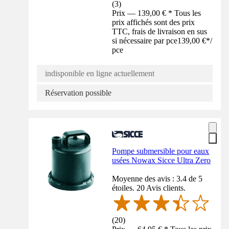
(
3
)
Prix — 139,00 € * Tous les
prix affichés sont des prix
TTC, frais de livraison en sus
si nécessaire par pce
139,00 €
*
/
pce
indisponible en ligne actuellement
Réservation possible
Pompe submersible pour eaux
usées Nowax Sicce Ultra Zero
Moyenne des avis : 3.4 de 5
étoiles. 20 Avis clients.
(
20
)