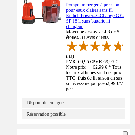
Pompe immergée à pression
pour eaux claires sans fil
Einhell Power-X-Change GE-
SP 18 li sans batterie ni
chargeur
Moyenne des avis : 4.8 de 5
étoiles. 33 Avis clients.
(
33
)
PVR: 69,95 €
PVR
69,95 €
Notre prix — 62,99 € * Tous
les prix affichés sont des prix
TTC, frais de livraison en sus
si nécessaire par pce
62,99 €
*
/
pce
Disponible en ligne
Réservation possible