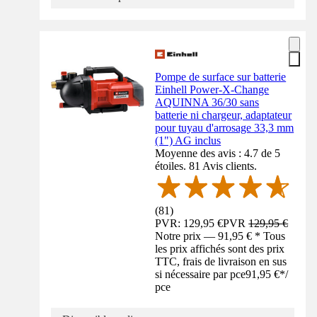
Pompe de surface sur batterie
Einhell Power-X-Change
AQUINNA 36/30 sans
batterie ni chargeur, adaptateur
pour tuyau d'arrosage 33,3 mm
(1") AG inclus
Moyenne des avis : 4.7 de 5
étoiles. 81 Avis clients.
(
81
)
PVR: 129,95 €
PVR
129,95 €
Notre prix — 91,95 € * Tous
les prix affichés sont des prix
TTC, frais de livraison en sus
si nécessaire par pce
91,95 €
*
/
pce