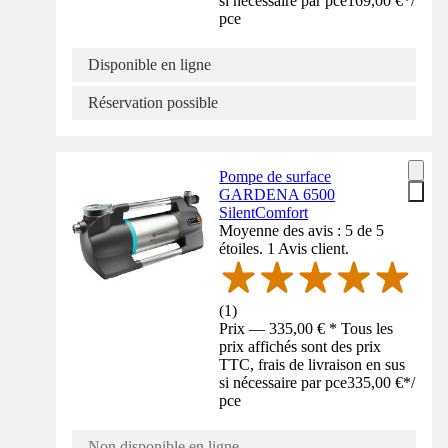
si nécessaire par pce
169,00 €
*
/
pce
Disponible en ligne
Réservation possible
Pompe de surface
GARDENA 6500
SilentComfort
Moyenne des avis : 5 de 5
étoiles. 1 Avis client.
(
1
)
Prix — 335,00 € * Tous les
prix affichés sont des prix
TTC, frais de livraison en sus
si nécessaire par pce
335,00 €
*
/
pce
Non disponible en ligne