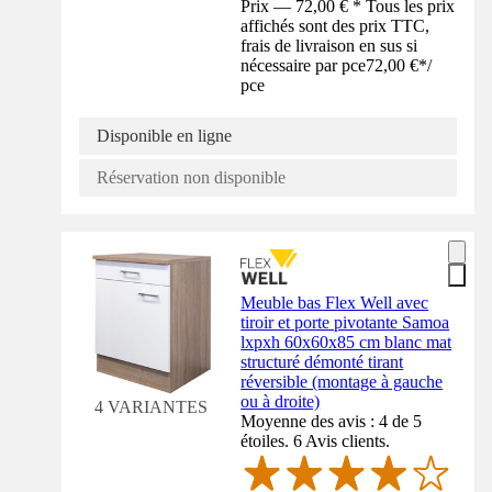
Prix — 72,00 € * Tous les prix
affichés sont des prix TTC,
frais de livraison en sus si
nécessaire par pce
72,00 €
*
/
pce
Disponible en ligne
Réservation non disponible
Meuble bas Flex Well avec
tiroir et porte pivotante Samoa
lxpxh 60x60x85 cm blanc mat
structuré démonté tirant
réversible (montage à gauche
ou à droite)
4 VARIANTES
Moyenne des avis : 4 de 5
étoiles. 6 Avis clients.