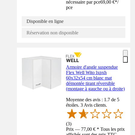
nécessaire par pce
69,00 €
*
/
pce
Disponible en ligne
Réservation non disponible
Armoire d'angle suspendue
Flex Well Wito lxpxh
60x32x54 cm blanc mat
démontée tirant réversible
(montage à gauche ou à droite)
Moyenne des avis : 1.7 de 5
étoiles. 3 Avis clients.
(
3
)
Prix — 77,00 € * Tous les prix
affichés sont des prix TTC,