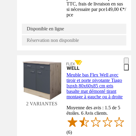
TTC, frais de livraison en sus
si nécessaire par pce
149,00 €
*
/
pce
Disponible en ligne
Réservation non disponible
Meuble bas Flex Well avec
tiroir et porte pivotante Tiago
lxpxh 80x60x85 cm gris
basalte mat démonté tirant
montage à gauche ou à droite
2 VARIANTES
Moyenne des avis : 1.5 de 5
étoiles. 6 Avis clients.
(
6
)