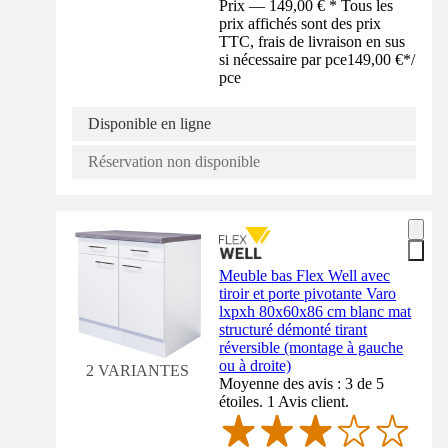
Prix — 149,00 € * Tous les
prix affichés sont des prix
TTC, frais de livraison en sus
si nécessaire par pce
149,00 €
*
/
pce
Disponible en ligne
Réservation non disponible
Meuble bas Flex Well avec
tiroir et porte pivotante Varo
lxpxh 80x60x86 cm blanc mat
structuré démonté tirant
réversible (montage à gauche
ou à droite)
2 VARIANTES
Moyenne des avis : 3 de 5
étoiles. 1 Avis client.