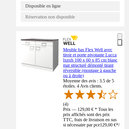
Disponible en ligne
Réservation non disponible
Meuble bas Flex Well avec
tiroir et porte pivotante Lucca
lxpxh 100 x 60 x 85 cm blanc
mat structuré démonté tirant
réversible (montage à gauche
ou à droite)
Moyenne des avis : 3.5 de 5
étoiles. 4 Avis clients.
(
4
)
Prix — 129,00 € * Tous les
prix affichés sont des prix
TTC, frais de livraison en sus
si nécessaire par pce
129,00 €
*
/