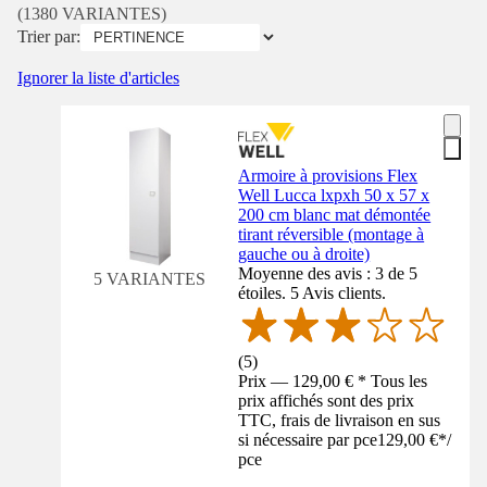
(1380 VARIANTES)
Trier par:
Ignorer la liste d'articles
Armoire à provisions Flex
Well Lucca lxpxh 50 x 57 x
200 cm blanc mat démontée
tirant réversible (montage à
gauche ou à droite)
Moyenne des avis : 3 de 5
5 VARIANTES
étoiles. 5 Avis clients.
(
5
)
Prix — 129,00 € * Tous les
prix affichés sont des prix
TTC, frais de livraison en sus
si nécessaire par pce
129,00 €
*
/
pce