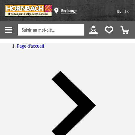
|
Bertrange
DE
FR
Page d'accueil