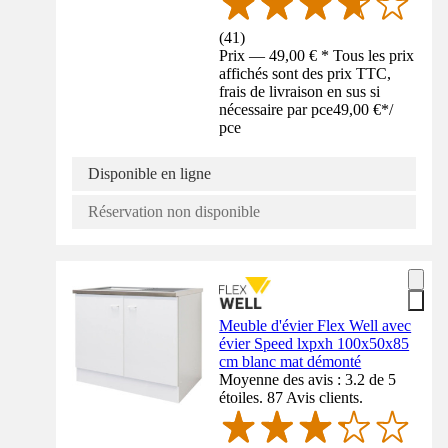
(
41
)
Prix — 49,00 € * Tous les prix
affichés sont des prix TTC,
frais de livraison en sus si
nécessaire par pce
49,00 €
*
/
pce
Disponible en ligne
Réservation non disponible
Meuble d'évier Flex Well avec
évier Speed lxpxh 100x50x85
cm blanc mat démonté
Moyenne des avis : 3.2 de 5
étoiles. 87 Avis clients.