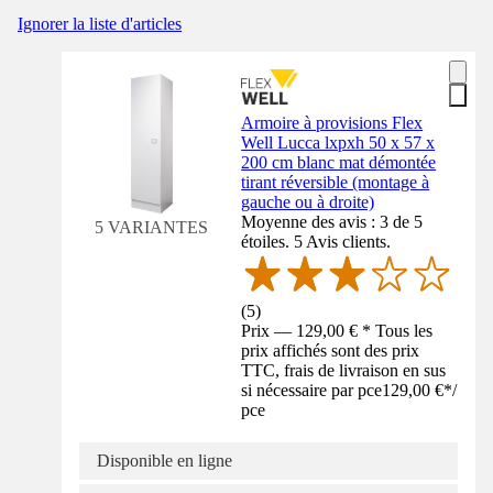
Ignorer la liste d'articles
Armoire à provisions Flex
Well Lucca lxpxh 50 x 57 x
200 cm blanc mat démontée
tirant réversible (montage à
gauche ou à droite)
Moyenne des avis : 3 de 5
5 VARIANTES
étoiles. 5 Avis clients.
(
5
)
Prix — 129,00 € * Tous les
prix affichés sont des prix
TTC, frais de livraison en sus
si nécessaire par pce
129,00 €
*
/
pce
Disponible en ligne