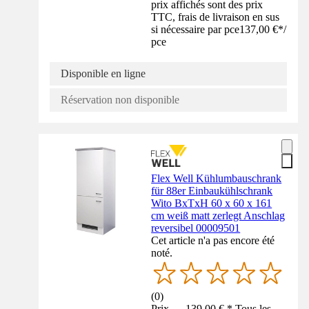
prix affichés sont des prix
TTC, frais de livraison en sus
si nécessaire par pce
137,00 €
*
/
pce
Disponible en ligne
Réservation non disponible
Flex Well Kühlumbauschrank
für 88er Einbaukühlschrank
Wito BxTxH 60 x 60 x 161
cm weiß matt zerlegt Anschlag
reversibel 00009501
Cet article n'a pas encore été
noté.
(
0
)
Prix — 139,00 € * Tous les