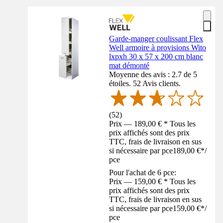
Garde-manger coulissant Flex
Well armoire à provisions Wito
lxpxh 30 x 57 x 200 cm blanc
mat démonté
Moyenne des avis : 2.7 de 5
étoiles. 52 Avis clients.
(
52
)
Prix — 189,00 € * Tous les
prix affichés sont des prix
TTC, frais de livraison en sus
si nécessaire par pce
189,00 €
*
/
pce
Pour l'achat de 6 pce:
Prix — 159,00 € * Tous les
prix affichés sont des prix
TTC, frais de livraison en sus
si nécessaire par pce
159,00 €
*
/
pce