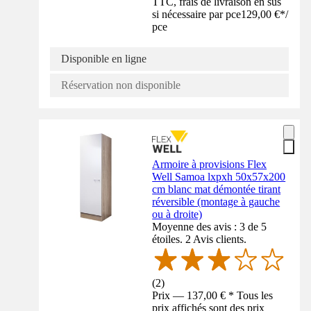
TTC, frais de livraison en sus
si nécessaire par pce
129,00 €
*
/
pce
Disponible en ligne
Réservation non disponible
Armoire à provisions Flex
Well Samoa lxpxh 50x57x200
cm blanc mat démontée tirant
réversible (montage à gauche
ou à droite)
Moyenne des avis : 3 de 5
étoiles. 2 Avis clients.
(
2
)
Prix — 137,00 € * Tous les
prix affichés sont des prix