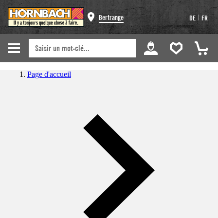
|
Bertrange
DE
FR
Page d'accueil