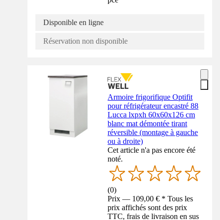
Disponible en ligne
Réservation non disponible
Armoire frigorifique Optifit
pour réfrigérateur encastré 88
Lucca lxpxh 60x60x126 cm
blanc mat démontée tirant
réversible (montage à gauche
ou à droite)
Cet article n'a pas encore été
noté.
(
0
)
Prix — 109,00 € * Tous les
prix affichés sont des prix
TTC, frais de livraison en sus