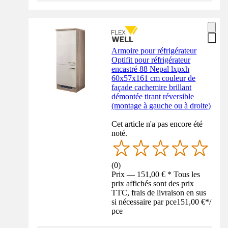
Armoire pour réfrigérateur
Optifit pour réfrigérateur
encastré 88 Nepal lxpxh
60x57x161 cm couleur de
façade cachemire brillant
démontée tirant réversible
(montage à gauche ou à droite)
Cet article n'a pas encore été
noté.
(
0
)
Prix — 151,00 € * Tous les
prix affichés sont des prix
TTC, frais de livraison en sus
si nécessaire par pce
151,00 €
*
/
pce