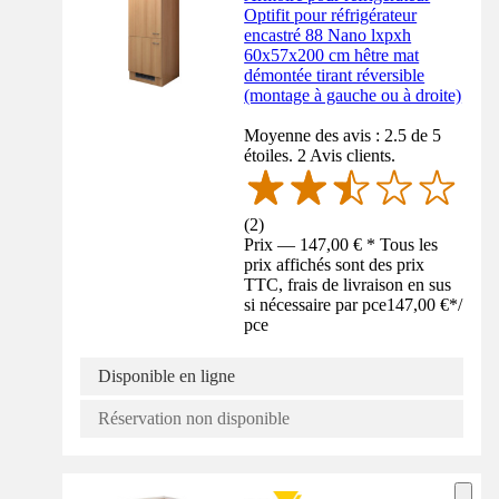
Optifit pour réfrigérateur
encastré 88 Nano lxpxh
60x57x200 cm hêtre mat
démontée tirant réversible
(montage à gauche ou à droite)
Moyenne des avis : 2.5 de 5
étoiles. 2 Avis clients.
(
2
)
Prix — 147,00 € * Tous les
prix affichés sont des prix
TTC, frais de livraison en sus
si nécessaire par pce
147,00 €
*
/
pce
Disponible en ligne
Réservation non disponible