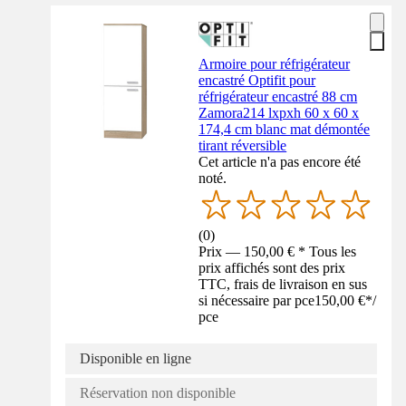
Armoire pour réfrigérateur
encastré Optifit pour
réfrigérateur encastré 88 cm
Zamora214 lxpxh 60 x 60 x
174,4 cm blanc mat démontée
tirant réversible
Cet article n'a pas encore été
noté.
(
0
)
Prix — 150,00 € * Tous les
prix affichés sont des prix
TTC, frais de livraison en sus
si nécessaire par pce
150,00 €
*
/
pce
Disponible en ligne
Réservation non disponible