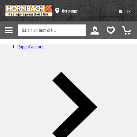
|
Bertrange
DE
FR
Page d'accueil