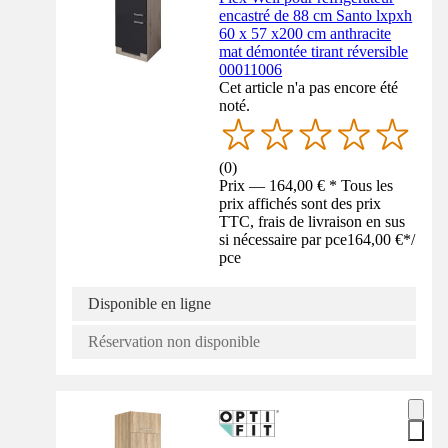
encastré de 88 cm Santo lxpxh
60 x 57 x200 cm anthracite
mat démontée tirant réversible
00011006
Cet article n'a pas encore été
noté.
(
0
)
Prix — 164,00 € * Tous les
prix affichés sont des prix
TTC, frais de livraison en sus
si nécessaire par pce
164,00 €
*
/
pce
Disponible en ligne
Réservation non disponible