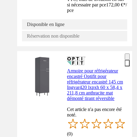
si nécessaire par pce
172,00 €
*
/
pce
Disponible en ligne
Réservation non disponible
Armoire pour réfrigérateur
encastré Optifit pour
réfrigérateur encastré 145 cm
Ingvar420 lxpxh 60 x 58,4 x
211,8 cm anthracite mat
démonté tirant réversible
Cet article n'a pas encore été
noté.
(
0
)