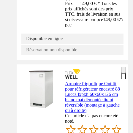
Prix — 149,00 € * Tous les
prix affichés sont des prix
TTC, frais de livraison en sus
si nécessaire par pce
149,00 €
*
/
pce
Disponible en ligne
Réservation non disponible
Armoire frigorifique Optifit
pour réfrigérateur encastré 88
Lucca lxpxh 60x60x126 cm
blanc mat démontée tirant
réversible (montage à gauche
ou à droite)
Cet article n'a pas encore été
noté.