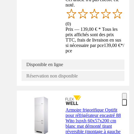
noté.
(
0
)
Prix — 139,00 € * Tous les
prix affichés sont des prix
TTC, frais de livraison en sus
si nécessaire par pce
139,00 €
*
/
pce
Disponible en ligne
Réservation non disponible
Armoire frigorifique Optifit
pour réfrigérateur encastré 88
Wito lxpxh 60x57x200 cm
blanc mat démonté tirant
réversible (montage à gauche