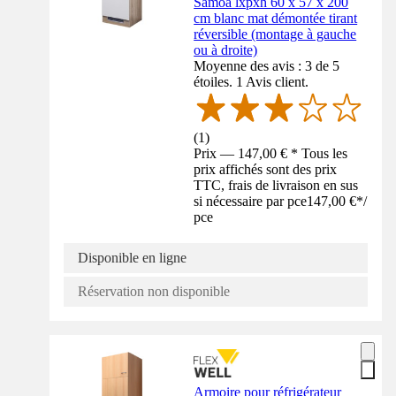
Samoa lxpxh 60 x 57 x 200
cm blanc mat démontée tirant
réversible (montage à gauche
ou à droite)
Moyenne des avis : 3 de 5
étoiles. 1 Avis client.
(
1
)
Prix — 147,00 € * Tous les
prix affichés sont des prix
TTC, frais de livraison en sus
si nécessaire par pce
147,00 €
*
/
pce
Disponible en ligne
Réservation non disponible
Armoire pour réfrigérateur