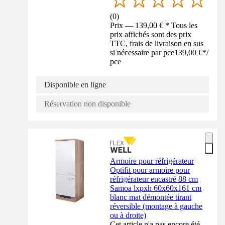
(
0
)
Prix — 139,00 € * Tous les
prix affichés sont des prix
TTC, frais de livraison en sus
si nécessaire par pce
139,00 €
*
/
pce
Disponible en ligne
Réservation non disponible
Armoire pour réfrigérateur
Optifit pour armoire pour
réfrigérateur encastré 88 cm
Samoa lxpxh 60x60x161 cm
blanc mat démontée tirant
réversible (montage à gauche
ou à droite)
Cet article n'a pas encore été