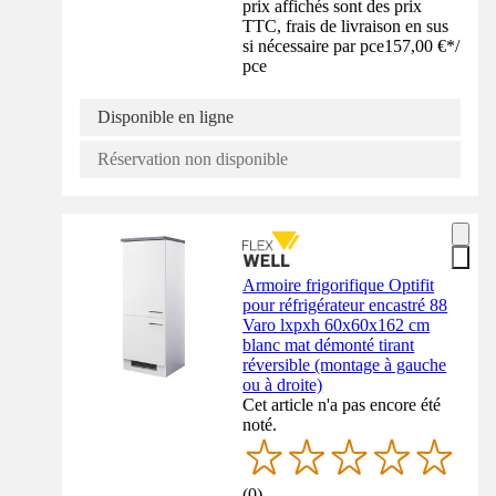
prix affichés sont des prix
TTC, frais de livraison en sus
si nécessaire par pce
157,00 €
*
/
pce
Disponible en ligne
Réservation non disponible
Armoire frigorifique Optifit
pour réfrigérateur encastré 88
Varo lxpxh 60x60x162 cm
blanc mat démonté tirant
réversible (montage à gauche
ou à droite)
Cet article n'a pas encore été
noté.
(
0
)