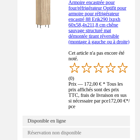
Armoire encastrée pour
four/réfrigérateur Optifit pour
armoire pour réfrigérateur
encastré 88 Erik290 lxpxh
60x58,4x211,8 cm chêne
sauvage structuré mat
démontée tirant réversible
(montage à gauche ou à droite)
Cet article n'a pas encore été
noté.
(
0
)
Prix — 172,00 € * Tous les
prix affichés sont des prix
TTC, frais de livraison en sus
si nécessaire par pce
172,00 €
*
/
pce
Disponible en ligne
Réservation non disponible