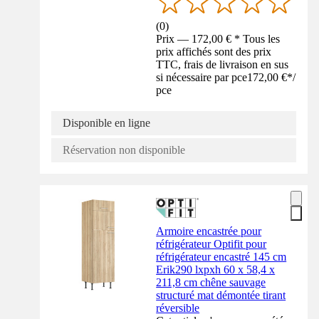
(
0
)
Prix — 172,00 € * Tous les
prix affichés sont des prix
TTC, frais de livraison en sus
si nécessaire par pce
172,00 €
*
/
pce
Disponible en ligne
Réservation non disponible
Armoire encastrée pour
réfrigérateur Optifit pour
réfrigérateur encastré 145 cm
Erik290 lxpxh 60 x 58,4 x
211,8 cm chêne sauvage
structuré mat démontée tirant
réversible