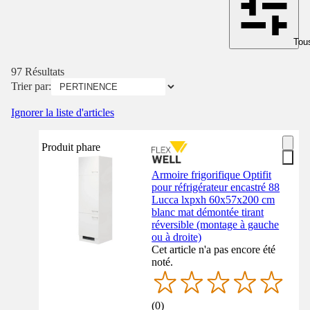
Tous
97 Résultats
Trier par:
Ignorer la liste d'articles
Produit phare
Armoire frigorifique Optifit
pour réfrigérateur encastré 88
Lucca lxpxh 60x57x200 cm
blanc mat démontée tirant
réversible (montage à gauche
ou à droite)
Cet article n'a pas encore été
noté.
(
0
)