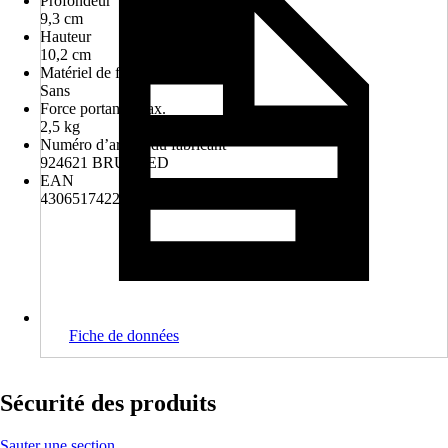
Profondeur
9,3 cm
Hauteur
10,2 cm
Matériel de fixation compris
Sans
Force portante max.
2,5 kg
Numéro d’article du fabricant
924621 BRUSHED
EAN
4306517422189
Fiche de données
Sécurité des produits
Sauter une section