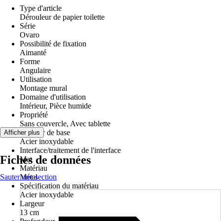
Type d'article
Dérouleur de papier toilette
Série
Ovaro
Possibilité de fixation
Aimanté
Forme
Angulaire
Utilisation
Montage mural
Domaine d'utilisation
Intérieur, Pièce humide
Propriété
Sans couvercle, Avec tablette
Couleur de base
Afficher plus
Acier inoxydable
Interface/traitement de l'interface
Fiches de données
Mat
Matériau
Sauter une section
Métal
Spécification du matériau
Acier inoxydable
Largeur
13 cm