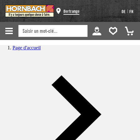
|
Bertrange
DE
FR
Page d'accueil