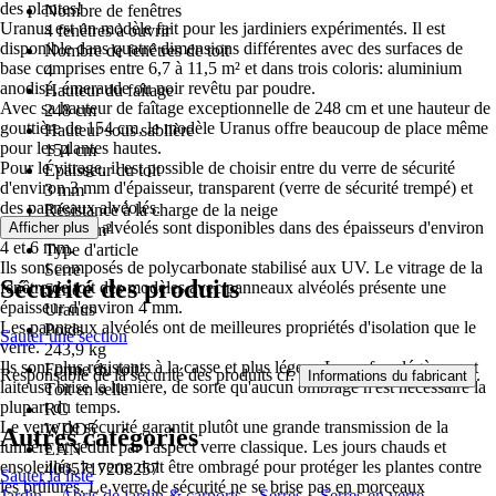
des plantes!
Nombre de fenêtres
Uranus est un modèle fait pour les jardiniers expérimentés. Il est
4 fenêtres à ouvrir
disponible dans quatre dimensions différentes avec des surfaces de
Nombre de fenêtres de toit
base comprises entre 6,7 à 11,5 m² et dans trois coloris: aluminium
4
anodisé, émeraude ou noir revêtu par poudre.
Hauteur du faîtage
Avec sa hauteur de faîtage exceptionnelle de 248 cm et une hauteur de
248 cm
gouttière de 154 cm, le modèle Uranus offre beaucoup de place même
Hauteur sous sablière
pour les plantes hautes.
154 cm
Pour le vitrage, il est possible de choisir entre du verre de sécurité
Épaisseur du toit
d'environ 3 mm d'épaisseur, transparent (verre de sécurité trempé) et
3 mm
des panneaux alvéolés.
Résistance à la charge de la neige
Les panneaux alvéolés sont disponibles dans des épaisseurs d'environ
Afficher plus
25 kN/m²
4 et 6 mm.
Type d'article
Ils sont composés de polycarbonate stabilisé aux UV. Le vitrage de la
Serre
Sécurité des produits
fenêtre de toit des modèles avec panneaux alvéolés présente une
Série
épaisseur d'environ 4 mm.
Uranus
Les panneaux alvéolés ont de meilleures propriétés d'isolation que le
Poids
Sauter une section
verre.
243,9 kg
Ils sont plus résistants à la casse et plus légers. La surface légèrement
Forme du toit
Responsable de la sécurité des produits cf.
.
Informations du fabricant
laiteuse brise la lumière, de sorte qu'aucun ombrage n'est nécessaire la
Toit en selle
plupart du temps.
RC
Le verre de sécurité garantit plutôt une grande transmission de la
WDD5
Autres catégories
lumière et séduit par l'aspect verre classique. Les jours chauds et
EAN
ensoleillés, le verre doit être ombragé pour protéger les plantes contre
4005717208257
Sauter la liste
les brûlures. Le verre de sécurité ne se brise pas en morceaux
Jardin
Abris de jardin & carports
Serres
Serres en verre