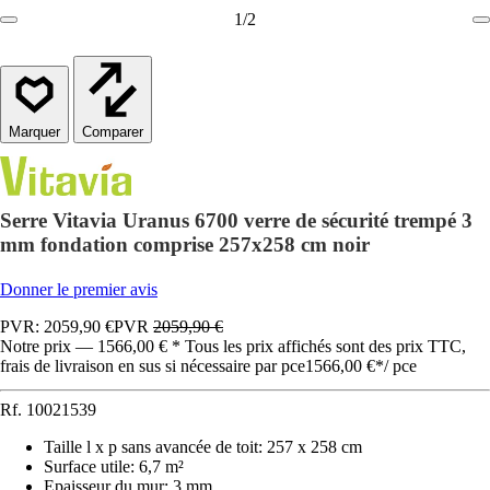
1
/
2
Comparer
Serre Vitavia Uranus 6700 verre de sécurité trempé 3
mm fondation comprise 257x258 cm noir
Donner le premier avis
PVR: 2059,90 €
PVR
2059,90 €
Notre prix — 1566,00 € * Tous les prix affichés sont des prix TTC,
frais de livraison en sus si nécessaire par pce
1566,00 €
*
/
pce
Rf.
10021539
Taille l x p sans avancée de toit
:
257 x 258 cm
Surface utile
:
6,7 m²
Epaisseur du mur
:
3 mm