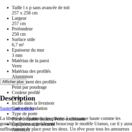
Taille l x p sans avancée de toit
257 x 258 cm
Largeur
257 cm
Profondeur
258 cm
Surface utile
6,7 m²
Epaisseur du mur
3 mm
Matériau de la paroi
Verre
Matériau des profilés
Aluminium
Revêtement des profilés
Afficher plus
Peint par poudrage
Couleur profilé
Description
Noir
Inclus dans la livraison
Sauter une section
Cadre de fondation
Type de porte
La liberté de s'épanouir: les plantes à croissance haute comme les
Porte à double battant, Porte coulissante
grands jardiniers apprécieront beaucoup le modèle Uranus, car il y aura
Équipement de sécurité
suffisamment de place pour les deux. Un rêve pour tous les amoureux
Aucun(e)