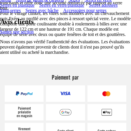
tranchants et offre donc une sécurité renforcée par rapport au verre
Serres en plastique
Serres en verre/plastique
Serres adossées
brut.
Mini-serres
Serres avec bâche
Accessoires pour serres
Pour le vitrage clinker, les vitres sont montées avec un chevauchement
puis fixées au profilé avec des pinces à ressort spécial verre. Le modèle
Avis clients
comporte une porte coulissante double à roulements à billes avec une
largeur de 122 cm et une hauteur de 191 cm. Chaque modèle est
Sauter une section
équipé de série avec deux ou quatre fenêtres de toit et des gouttières.
Nous n'avons pas vérifié l'authenticité des évaluations. Les évaluations
peuvent également provenir de clients dont il n'est pas prouvé qu'ils
aient utilisé ou acheté la marchandise.
Paiement par