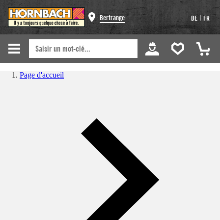
|
Bertrange
DE
FR
Page d'accueil