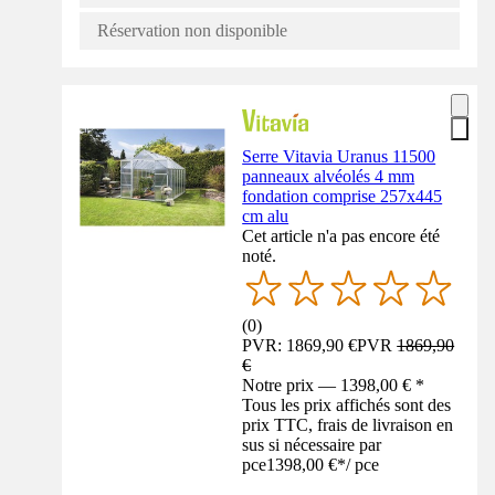
Réservation non disponible
Serre Vitavia Uranus 11500
panneaux alvéolés 4 mm
fondation comprise 257x445
cm alu
Cet article n'a pas encore été
noté.
(
0
)
PVR: 1869,90 €
PVR
1869,90
€
Notre prix — 1398,00 € *
Tous les prix affichés sont des
prix TTC, frais de livraison en
sus si nécessaire par
pce
1398,00 €
*
/
pce