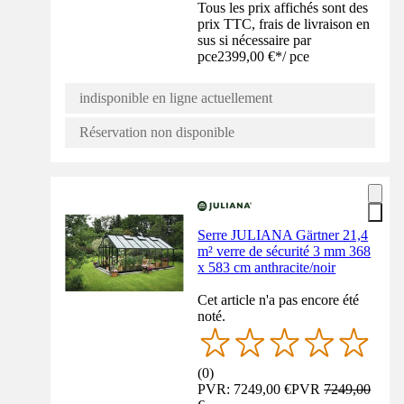
Tous les prix affichés sont des
prix TTC, frais de livraison en
sus si nécessaire par
pce
2399,00 €
*
/
pce
indisponible en ligne actuellement
Réservation non disponible
Serre JULIANA Gärtner 21,4
m² verre de sécurité 3 mm 368
x 583 cm anthracite/noir
Cet article n'a pas encore été
noté.
(
0
)
PVR: 7249,00 €
PVR
7249,00