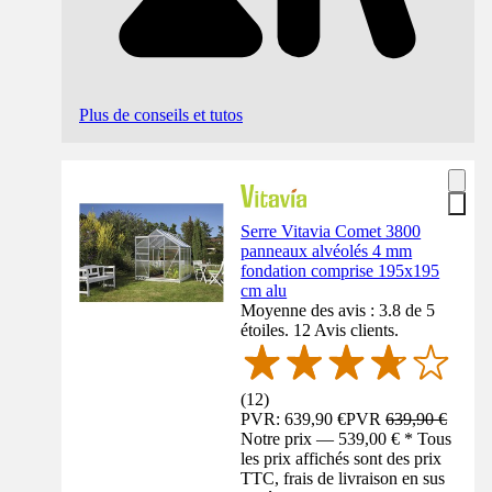
Plus de conseils et tutos
Serre Vitavia Comet 3800
panneaux alvéolés 4 mm
fondation comprise 195x195
cm alu
Moyenne des avis : 3.8 de 5
étoiles. 12 Avis clients.
(
12
)
PVR: 639,90 €
PVR
639,90 €
Notre prix — 539,00 € * Tous
les prix affichés sont des prix
TTC, frais de livraison en sus