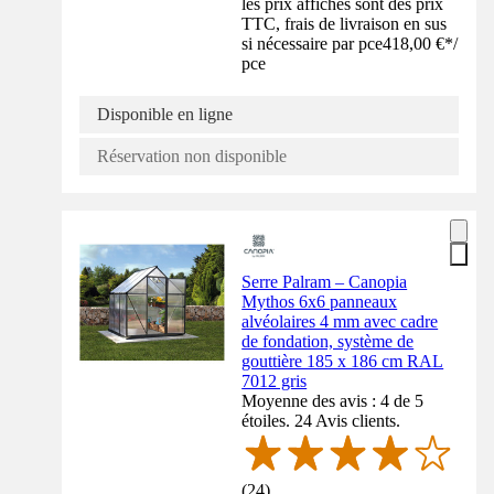
les prix affichés sont des prix
TTC, frais de livraison en sus
si nécessaire par pce
418,00 €
*
/
pce
Disponible en ligne
Réservation non disponible
Serre Palram – Canopia
Mythos 6x6 panneaux
alvéolaires 4 mm avec cadre
de fondation, système de
gouttière 185 x 186 cm RAL
7012 gris
Moyenne des avis : 4 de 5
étoiles. 24 Avis clients.
(
24
)