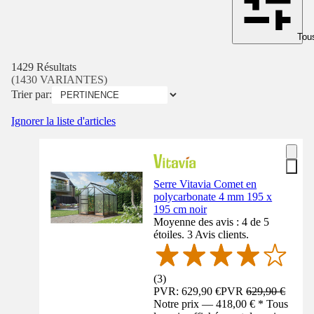
Tous
1429 Résultats
(1430 VARIANTES)
Trier par:
Ignorer la liste d'articles
Serre Vitavia Comet en
polycarbonate 4 mm 195 x
195 cm noir
Moyenne des avis : 4 de 5
étoiles. 3 Avis clients.
(
3
)
PVR: 629,90 €
PVR
629,90 €
Notre prix — 418,00 € * Tous