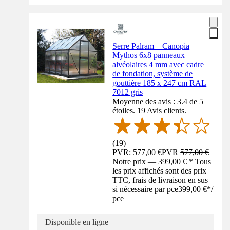
Serre Palram – Canopia
Mythos 6x8 panneaux
alvéolaires 4 mm avec cadre
de fondation, système de
gouttière 185 x 247 cm RAL
7012 gris
Moyenne des avis : 3.4 de 5
étoiles. 19 Avis clients.
(
19
)
PVR: 577,00 €
PVR
577,00 €
Notre prix — 399,00 € * Tous
les prix affichés sont des prix
TTC, frais de livraison en sus
si nécessaire par pce
399,00 €
*
/
pce
Disponible en ligne