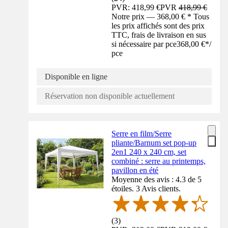
PVR: 418,99 €
PVR
418,99 €
Notre prix — 368,00 € * Tous
les prix affichés sont des prix
TTC, frais de livraison en sus
si nécessaire par pce
368,00 €
*
/
pce
Disponible en ligne
Réservation non disponible actuellement
Serre en film/Serre
pliante/Barnum set pop-up
2en1 240 x 240 cm, set
combiné : serre au printemps,
pavillon en été
Moyenne des avis : 4.3 de 5
étoiles. 3 Avis clients.
(
3
)