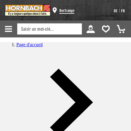
|
Bertrange
DE
FR
Page d'accueil