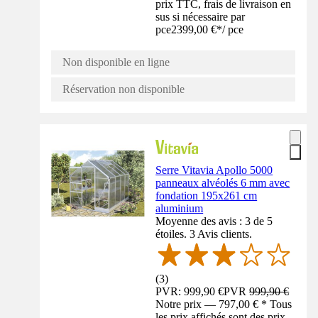
prix TTC, frais de livraison en
sus si nécessaire par
pce
2399,00 €
*
/
pce
Non disponible en ligne
Réservation non disponible
Serre Vitavia Apollo 5000
panneaux alvéolés 6 mm avec
fondation 195x261 cm
aluminium
Moyenne des avis : 3 de 5
étoiles. 3 Avis clients.
(
3
)
PVR: 999,90 €
PVR
999,90 €
Notre prix — 797,00 € * Tous
les prix affichés sont des prix