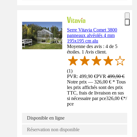
Serre Vitavia Comet 3800
panneaux alvéolés 4 mm
195x195 cm alu
Moyenne des avis : 4 de 5
étoiles. 1 Avis client.
(
1
)
PVR: 499,90 €
PVR
499,90 €
Notre prix — 326,00 € * Tous
les prix affichés sont des prix
TTC, frais de livraison en sus
si nécessaire par pce
326,00 €
*
/
pce
Disponible en ligne
Réservation non disponible