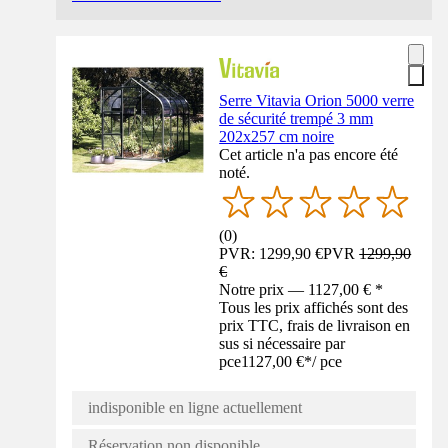
Serre Vitavia Orion 5000 verre
de sécurité trempé 3 mm
202x257 cm noire
Cet article n'a pas encore été
noté.
(
0
)
PVR: 1299,90 €
PVR
1299,90
€
Notre prix — 1127,00 € *
Tous les prix affichés sont des
prix TTC, frais de livraison en
sus si nécessaire par
pce
1127,00 €
*
/
pce
indisponible en ligne actuellement
Réservation non disponible