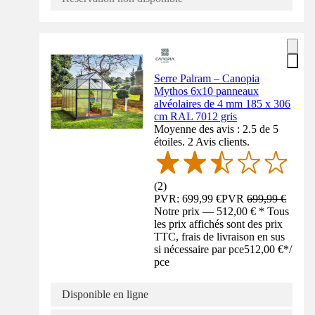
Serre Palram – Canopia
Mythos 6x10 panneaux
alvéolaires de 4 mm 185 x 306
cm RAL 7012 gris
Moyenne des avis : 2.5 de 5
étoiles. 2 Avis clients.
(
2
)
PVR: 699,99 €
PVR
699,99 €
Notre prix — 512,00 € * Tous
les prix affichés sont des prix
TTC, frais de livraison en sus
si nécessaire par pce
512,00 €
*
/
pce
Disponible en ligne