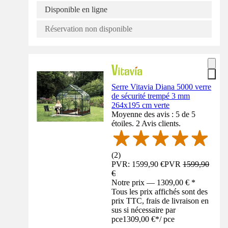
Disponible en ligne
Réservation non disponible
Serre Vitavia Diana 5000 verre
de sécurité trempé 3 mm
264x195 cm verte
Moyenne des avis : 5 de 5
étoiles. 2 Avis clients.
(
2
)
PVR: 1599,90 €
PVR
1599,90
€
Notre prix — 1309,00 € *
Tous les prix affichés sont des
prix TTC, frais de livraison en
sus si nécessaire par
pce
1309,00 €
*
/
pce