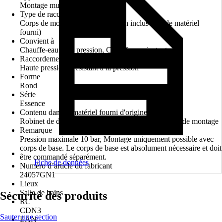
Montage mural encastré
Type de raccordement
Corps de montage à encastrer (non inclus dans le matériel
fourni)
Convient à
Chauffe-eau sous pression, Chauffe-eau instantané
Raccordement
Haute pression - résistant à la pression
Forme
Rond
Série
Essence
Contenu dans le matériel fourni d'origine
Robinet de douche, Matériel de fixation, Consignes de montage
Remarque
Pression maximale 10 bar, Montage uniquement possible avec
corps de base. Le corps de base est absolument nécessaire et doit
être commandé séparément.
Fiche de données
Numéro d’article du fabricant
24057GN1
Lieux
Salle de bains
Sécurité des produits
RC
CDN3
Sauter une section
EAN