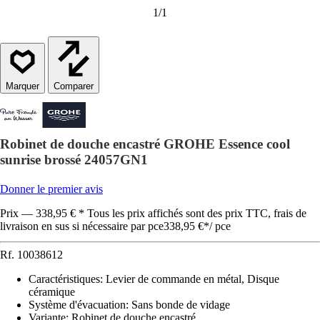
1
/
1
Comparer
Robinet de douche encastré GROHE Essence cool
sunrise brossé 24057GN1
Donner le premier avis
Prix — 338,95 € * Tous les prix affichés sont des prix TTC, frais de
livraison en sus si nécessaire par pce
338,95 €
*
/
pce
Rf.
10038612
Caractéristiques
:
Levier de commande en métal, Disque
céramique
Système d'évacuation
:
Sans bonde de vidage
Variante
:
Robinet de douche encastré