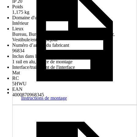
IP 20
Poids
1,175 kg
Domaine d'utilisation
Intérieur
Lieux
Bureau, Bureau / espace commercial, Salle à manger,
Vestibule/entrée, Séjour
Numéro d’article du fabricant
96834
Inclus dans la livraison
1 rail en alu, notice de montage
Interface/traitement de l'interface
Mat
RC
5HWU
EAN
4000870968345
Instructions de montage