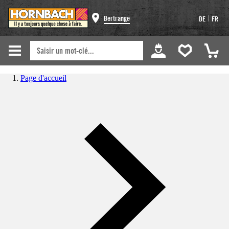
|
Bertrange
DE
FR
Page d'accueil