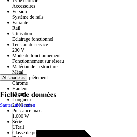
Type d'article
Accessoires
Version
Système de rails
Variante
Rail
Utilisation
Eclairage fonctionnel
Tension de service
230 V
Mode de fonctionnement
Fonctionnement sur réseau
Matériau de la structure
Métal
Couleur piètement
Afficher plus
Chrome
Hauteur
Fiches de données
18 mm
Longueur
Sauter une section
2.000 mm
Puissance max.
1.000 W
Série
URail
Classe de protection