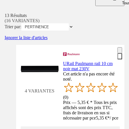
Tous
13 Résultats
(16 VARIANTES)
Trier par:
Ignorer la liste d'articles
URail Paulmann rail 10 cm
noir mat 230V
Cet article n'a pas encore été
noté.
4 VARIANTES
(
0
)
Prix — 5,35 € * Tous les prix
affichés sont des prix TTC,
frais de livraison en sus si
nécessaire par pce
5,35 €
*
/
pce