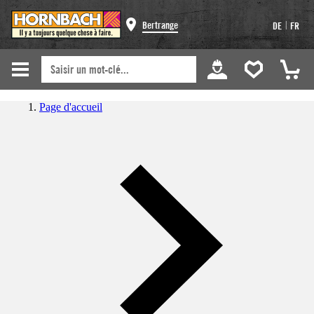
|
Bertrange
DE
FR
Page d'accueil