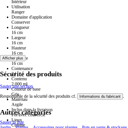
Intérieur
Utilisation
Ranger
Domaine d'application
Conserver
Longueur
16 cm
Largeur
16 cm
Hauteur
16 cm
Diamètre
Afficher plus
16 cm
Contenance
Sécurité des produits
2 l
Contenu
2.000 ml
Sauter une section
Couleur de base
Gris
Responsable de la sécurité des produits cf.
.
Informations du fabricant
Matériau
Argile
Inclus dans la livraison
Autres catégories
Pot avec couvercle
Lieux
Sauter la liste
Cuisine
Jardin
Plantes
Accessoires pour plantes
Pots en verre & stockage