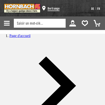
|
Bertrange
DE
FR
Page d'accueil