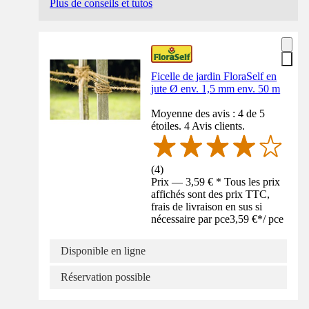
Plus de conseils et tutos
Ficelle de jardin FloraSelf en
jute Ø env. 1,5 mm env. 50 m
Moyenne des avis : 4 de 5
étoiles. 4 Avis clients.
(
4
)
Prix — 3,59 € * Tous les prix
affichés sont des prix TTC,
frais de livraison en sus si
nécessaire par pce
3,59 €
*
/
pce
Disponible en ligne
Réservation possible