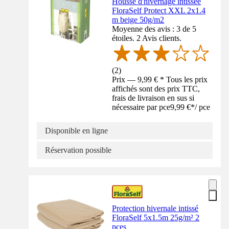
Housse d'hivernage intissée
FloraSelf Protect XXL 2x1.4
m beige 50g/m2
Moyenne des avis : 3 de 5
étoiles. 2 Avis clients.
(
2
)
Prix — 9,99 € * Tous les prix
affichés sont des prix TTC,
frais de livraison en sus si
nécessaire par pce
9,99 €
*
/
pce
Disponible en ligne
Réservation possible
Protection hivernale intissé
FloraSelf 5x1.5m 25g/m² 2
pces