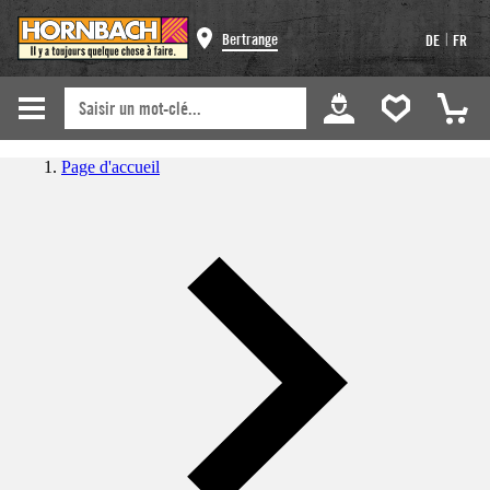
|
Bertrange
DE
FR
Page d'accueil