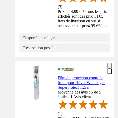
(
3
)
Prix — 4,99 € * Tous les prix
affichés sont des prix TTC,
frais de livraison en sus si
nécessaire par pce
4,99 €
*
/
pce
Disponible en ligne
Réservation possible
Film de protection contre le
froid pour l'hiver Windhager
Superprotect 1x5 m
Moyenne des avis : 5 de 5
étoiles. 1 Avis client.
(
1
)