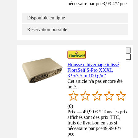
nécessaire par pce
3,99 €
*
/
pce
Disponible en ligne
Réservation possible
Housse d'hivernage intissé
FloraSelf S-Pro XXXL
3.9x3.5 m 100 g/m²
Cet article n'a pas encore été
noté.
(
0
)
Prix — 49,99 € * Tous les prix
affichés sont des prix TTC,
frais de livraison en sus si
nécessaire par pce
49,99 €
*
/
pce