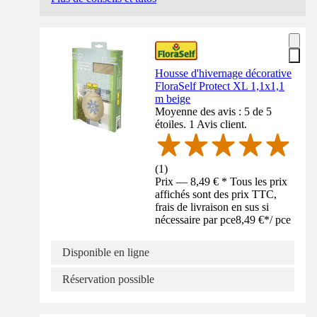
Housse d'hivernage décorative
FloraSelf Protect XL 1,1x1,1
m beige
Moyenne des avis : 5 de 5
étoiles. 1 Avis client.
(
1
)
Prix — 8,49 € * Tous les prix
affichés sont des prix TTC,
frais de livraison en sus si
nécessaire par pce
8,49 €
*
/
pce
Disponible en ligne
Réservation possible