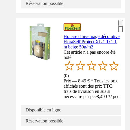
Réservation possible
Housse d'hivernage décorative
FloraSelf Protect XL 1.1x1.1
m beige 50g/m2
Cet article n'a pas encore été
noté.
(
0
)
Prix — 8,49 € * Tous les prix
affichés sont des prix TTC,
frais de livraison en sus si
nécessaire par pce
8,49 €
*
/
pce
Disponible en ligne
Réservation possible