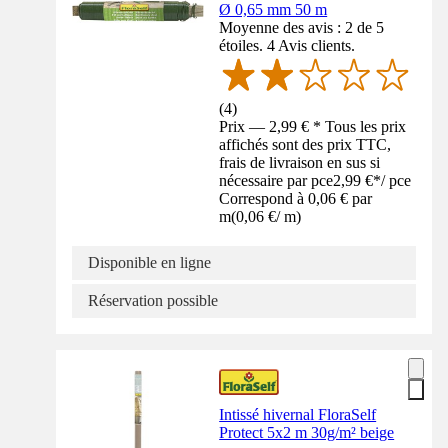
Ø 0,65 mm 50 m
Moyenne des avis : 2 de 5
étoiles. 4 Avis clients.
(
4
)
Prix — 2,99 € * Tous les prix
affichés sont des prix TTC,
frais de livraison en sus si
nécessaire par pce
2,99 €
*
/
pce
Correspond à 0,06 € par
m
(
0,06 €
/
m
)
Disponible en ligne
Réservation possible
Intissé hivernal FloraSelf
Protect 5x2 m 30g/m² beige