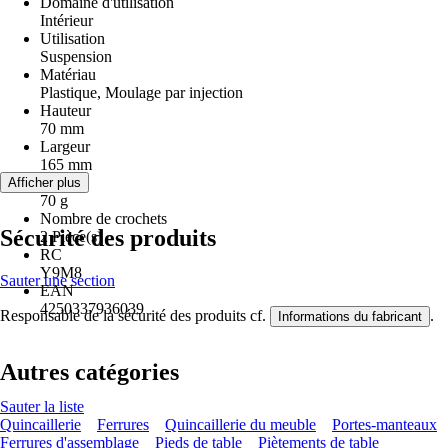
Domaine d'utilisation
Intérieur
Utilisation
Suspension
Matériau
Plastique, Moulage par injection
Hauteur
70 mm
Largeur
165 mm
Poids
Afficher plus
70 g
Nombre de crochets
Sécurité des produits
2 Pièce(s)
RC
Y9M8
Sauter une section
EAN
4250337936039
Responsable de la sécurité des produits cf.
.
Informations du fabricant
Autres catégories
Sauter la liste
Quincaillerie
Ferrures
Quincaillerie du meuble
Portes-manteaux
Ferrures d'assemblage
Pieds de table
Piètements de table