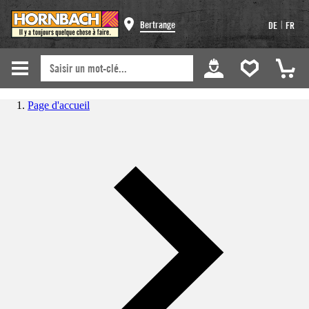
|
Bertrange
DE
FR
Page d'accueil