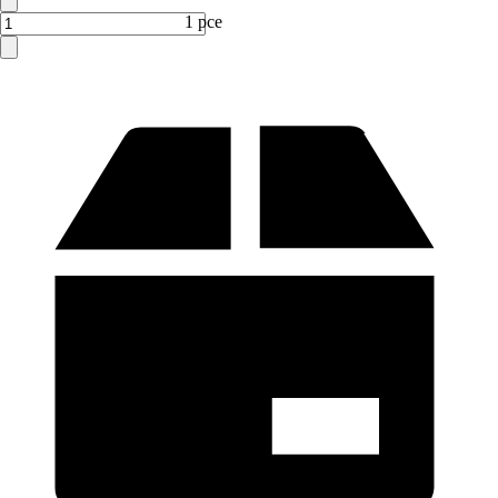
1 pce