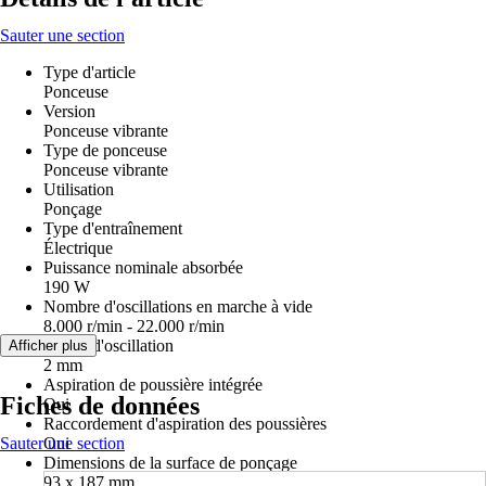
Sauter une section
Type d'article
Ponceuse
Version
Ponceuse vibrante
Type de ponceuse
Ponceuse vibrante
Utilisation
Ponçage
Type d'entraînement
Électrique
Puissance nominale absorbée
190 W
Nombre d'oscillations en marche à vide
8.000 r/min - 22.000 r/min
Cercle d'oscillation
Afficher plus
2 mm
Aspiration de poussière intégrée
Fiches de données
Oui
Raccordement d'aspiration des poussières
Sauter une section
Oui
Dimensions de la surface de ponçage
93 x 187 mm