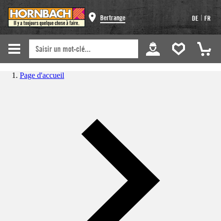
|
Bertrange
DE
FR
Page d'accueil