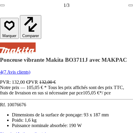
1
/
3
Comparer
Ponceuse vibrante Makita BO3711J avec MAKPAC
4
(7 Avis clients)
PVR: 132,00 €
PVR
132,00 €
Notre prix — 105,05 € * Tous les prix affichés sont des prix TTC,
frais de livraison en sus si nécessaire par pce
105,05 €
*
/
pce
Rf.
10076676
Dimensions de la surface de ponçage
:
93 x 187 mm
Poids
:
1,6 kg
Puissance nominale absorbée
:
190 W