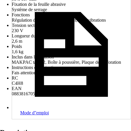
Fixation de la feuille abrasive
Système de serrage
Fonctions
Régulation de la vitesse de rotation, Anti-vibrations
Tension secteur
230 V
Longueur du câble
2,6 m
Poids
1,6 kg
Inclus dans la livraison
MAKPAC taille 2, Boîte à poussière, Plaque de perforation
Instructions d'élimination
Fais attention aux consignes pour l'élimination
RC
C4H8
EAN
088381670586, 2007007120081
Mode d''emploi