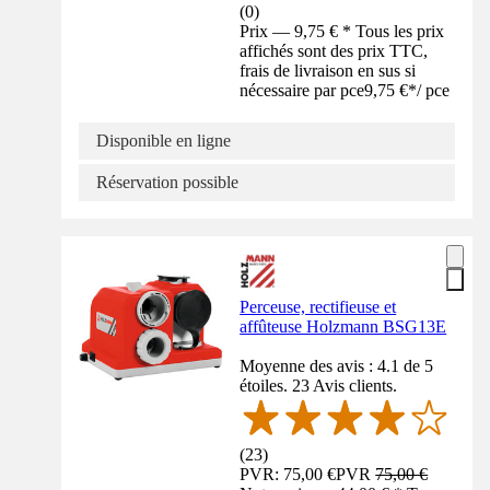
(
0
)
Prix — 9,75 € * Tous les prix
affichés sont des prix TTC,
frais de livraison en sus si
nécessaire par pce
9,75 €
*
/
pce
Disponible en ligne
Réservation possible
Perceuse, rectifieuse et
affûteuse Holzmann BSG13E
Moyenne des avis : 4.1 de 5
étoiles. 23 Avis clients.
(
23
)
PVR: 75,00 €
PVR
75,00 €