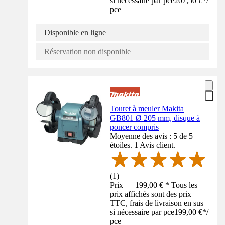
si nécessaire par pce
207,50 €
*
/
pce
Disponible en ligne
Réservation non disponible
Touret à meuler Makita
GB801 Ø 205 mm, disque à
poncer compris
Moyenne des avis : 5 de 5
étoiles. 1 Avis client.
(
1
)
Prix — 199,00 € * Tous les
prix affichés sont des prix
TTC, frais de livraison en sus
si nécessaire par pce
199,00 €
*
/
pce