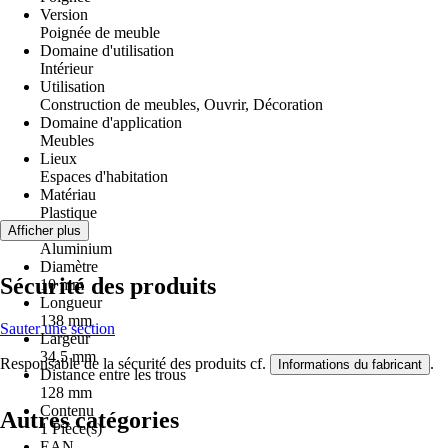
Version
Poignée de meuble
Domaine d'utilisation
Intérieur
Utilisation
Construction de meubles, Ouvrir, Décoration
Domaine d'application
Meubles
Lieux
Espaces d'habitation
Matériau
Plastique
Coloris
Afficher plus
Aluminium
Diamètre
Sécurité des produits
10 mm
Longueur
138 mm
Sauter une section
Largeur
34,5 mm
Responsable de la sécurité des produits cf.
.
Informations du fabricant
Distance entre les trous
128 mm
Contenu
Autres catégories
1 Pièce(s)
EAN