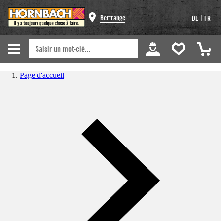
|
Bertrange
DE
FR
Page d'accueil