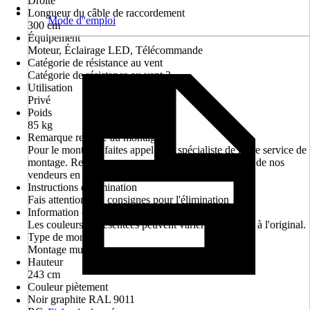
Droite
Longueur du câble de raccordement
Mode d''emploi
300 cm
Équipement
Moteur, Éclairage LED, Télécommande
Catégorie de résistance au vent
Catégorie de résistance au vent 2
Utilisation
Privé
Poids
85 kg
Remarque relative au montage
Pour le montage, faites appel à un spécialiste de notre service de
montage. Renseignez-vous sans engagement auprès de nos
vendeurs en magasin.
Instructions d'élimination
Fais attention aux consignes pour l'élimination
Information concernant l'image
Les couleurs représentées peuvent varier par rapport à l'original.
Type de montage
Montage mural
Hauteur
243 cm
Couleur piètement
Noir graphite RAL 9011