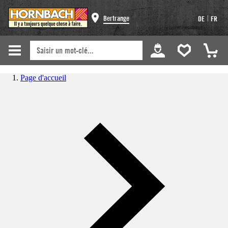
|
Bertrange
DE
FR
Page d'accueil