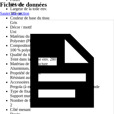
Fiches de données
394 cm
Largeur de la toile env.
Sauter une section
385 cm
Couleur de base du tissu
Gris
Décor / motif
Uni
Matériau du tissu
Polyester (PES)
Composition du matériau
100 % polyester
Qualité du tissu
Teint dans la masse env. 280 g/m²
Matériau de la structure
Aluminium, Acier
Propriété de la toile
Résistant aux UV
Accessoires fournis
Pergola (à monter), matériel de montage, télécommande
Type de fixation
Support mural
Nombre de fixations murales / pour plafond
2
Côté menant