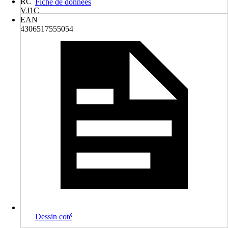
RC
Fiche de données
VJ1C
EAN
4306517555054
Dessin coté