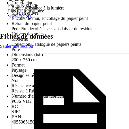
Grand-teint
FSC® N004506
Bonne résistance à la lumière
Plus d'informations:
Mise en œuvre
www.fsc.org
Encoller le mur, Encollage du papier peint
Retrait du papier peint
Peut être décollé à sec sans laisser de résidus
Univers des styles
Fiches de données
Moderne
Collection/Catalogue de papiers peints
Sauter une section
Pure
Dimensions (lxh)
200 x 250 cm
Format
Paysage
Design se répétant
Non
Résistance au lavage
Résiste à l'abrasion
Numéro d’article du fabricant
P036-VD2
RC
SJE1
EAN
4055065150739