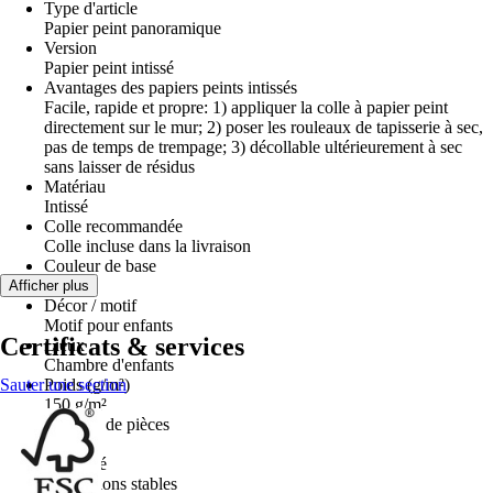
Type d'article
Papier peint panoramique
Version
Papier peint intissé
Avantages des papiers peints intissés
Facile, rapide et propre: 1) appliquer la colle à papier peint
directement sur le mur; 2) poser les rouleaux de tapisserie à sec,
pas de temps de trempage; 3) décollable ultérieurement à sec
sans laisser de résidus
Matériau
Intissé
Colle recommandée
Colle incluse dans la livraison
Couleur de base
Beige
Afficher plus
Décor / motif
Motif pour enfants
Certificats & services
Lieux
Chambre d'enfants
Sauter une section
Poids (g/m²)
150 g/m²
Nombre de pièces
2
Propriété
Dimensions stables