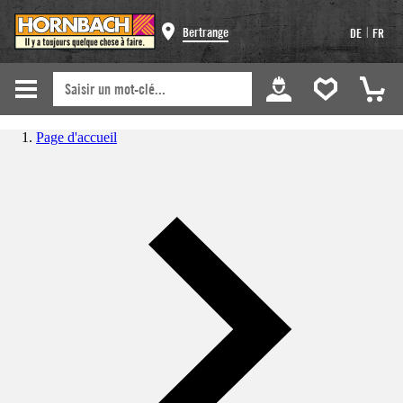
|
Bertrange
DE
FR
Page d'accueil