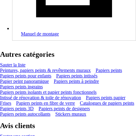
Manuel de montage
Autres catégories
Sauter la liste
Peintures, papiers peints & revêtements muraux
Papiers peints
Papiers peints pour enfants
Papiers peints intissés
Papier peint panoramique
Papiers peints à peindre
Papiers peints ingrains
Papiers peints isolants et papier peints fonctionnels
Intissé de rénovation & toile de rénovation
Papiers peints papier
Frises
Papiers peints en fibre de verre
Catalogues de papiers peints
Papiers peints 3D
Papiers peints de designers
Papiers peints autocollants
Stickers muraux
Avis clients