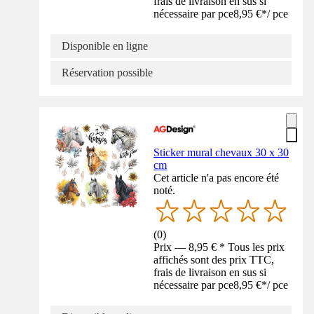
frais de livraison en sus si
nécessaire par pce
8,95 €
*
/
pce
Disponible en ligne
Réservation possible
Sticker mural chevaux 30 x 30
cm
Cet article n'a pas encore été
noté.
(
0
)
Prix — 8,95 € * Tous les prix
affichés sont des prix TTC,
frais de livraison en sus si
nécessaire par pce
8,95 €
*
/
pce