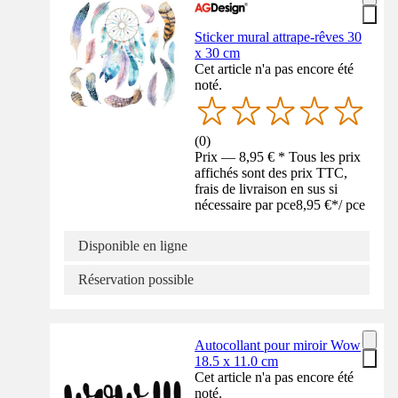
Sticker mural attrape-rêves 30
x 30 cm
Cet article n'a pas encore été
noté.
(
0
)
Prix — 8,95 € * Tous les prix
affichés sont des prix TTC,
frais de livraison en sus si
nécessaire par pce
8,95 €
*
/
pce
Disponible en ligne
Réservation possible
Autocollant pour miroir Wow
18.5 x 11.0 cm
Cet article n'a pas encore été
noté.