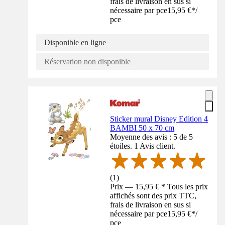
frais de livraison en sus si
nécessaire par pce
15,95 €
*
/
pce
Disponible en ligne
Réservation non disponible
Sticker mural Disney Edition 4
BAMBI 50 x 70 cm
Moyenne des avis : 5 de 5
étoiles. 1 Avis client.
(
1
)
Prix — 15,95 € * Tous les prix
affichés sont des prix TTC,
frais de livraison en sus si
nécessaire par pce
15,95 €
*
/
pce