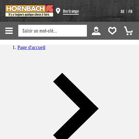
|
Bertrange
DE
FR
Page d'accueil