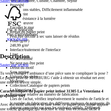
Sauter une section
Vestibule/entrée, Cuisine, Chambre, Séjour
Propriété
Dimensions stables, Difficilement inflammable
Grand-teint
Bonne résistance à la lumière
Mise en œuvre
Encoller le mur
FSC® N004506
Retrait du papier peint
Plus d'informations:
Peut être décollé à sec sans laisser de résidus
www.fsc.org
Poids (g/m²)
248,99 g/m²
Interface/traitement de l'interface
Lisse
Description
Recouvrabilité
Ne peut pas être peint
Sauter une section
Début du motif
Sans reprise
Tu veux changer l’ambiance d’une pièce sans te compliquer la pose ?
Univers des styles
Le papier peint de MARBURG t’aide à obtenir un résultat net avec
Moderne
une mise en œuvre simple.
Collection/Catalogue de papiers peints
La Veneziana IV
Caractéristiques du papier peint intissé 31305 La Veneziana 4
Remarque relative au numéro de fabrication
graphique vert
Lors de l'achat, vérifiez impérativement le numéro de l'article et
le numéro de fabrication des différents rouleaux de tapisserie. Ils
Avec son motif abstrait et sa base verte, ce papier peint intissé apporte
doivent concorder sur tous les rouleaux utilisés. Différents
une touche graphique qui structure le mur tout en restant facile à