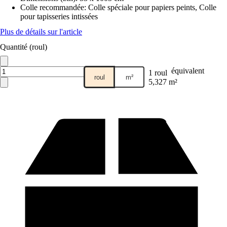
Colle recommandée
:
Colle spéciale pour papiers peints, Colle
pour tapisseries intissées
Plus de détails sur l'article
Quantité (roul)
équivalent
1 roul
roul
m²
5,327 m²