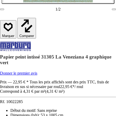
1
/
2
Comparer
Papier peint intissé 31305 La Veneziana 4 graphique
vert
Donner le premier avis
Prix — 22,95 € * Tous les prix affichés sont des prix TTC, frais de
livraison en sus si nécessaire par roul
22,95 €
*
/
roul
Correspond à 4,31 € par m²
(
4,31 €
/
m²
)
Rf.
10022285
Début du motif
:
Sans reprise
Dimensions (lxh)
:
53 x 1005 cm