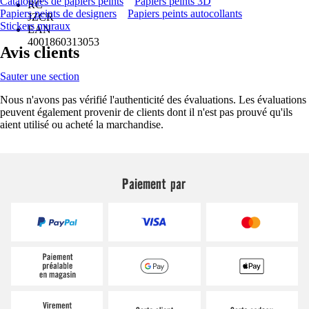
Catalogues de papiers peints
Papiers peints 3D
RC
Papiers peints de designers
Papiers peints autocollants
JZCR
Stickers muraux
EAN
4001860313053
Avis clients
Sauter une section
Nous n'avons pas vérifié l'authenticité des évaluations. Les évaluations
peuvent également provenir de clients dont il n'est pas prouvé qu'ils
aient utilisé ou acheté la marchandise.
Paiement par