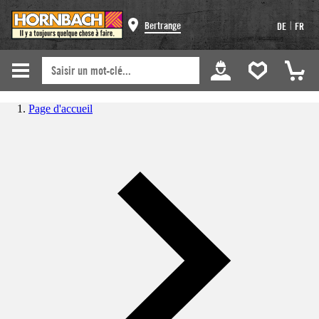
|
Bertrange
DE
FR
Page d'accueil