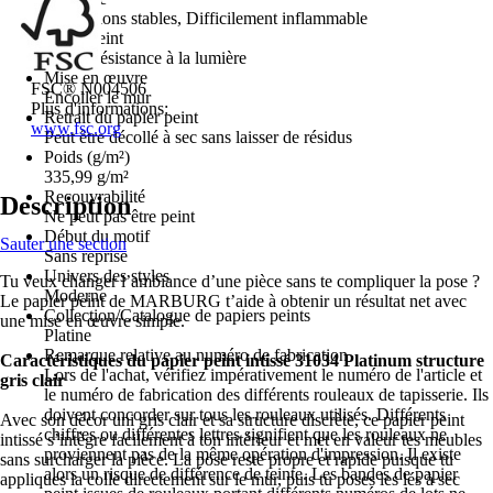
Dimensions stables, Difficilement inflammable
Grand-teint
Bonne résistance à la lumière
Mise en œuvre
FSC® N004506
Encoller le mur
Plus d'informations:
Retrait du papier peint
www.fsc.org
Peut être décollé à sec sans laisser de résidus
Poids (g/m²)
335,99 g/m²
Recouvrabilité
Description
Ne peut pas être peint
Début du motif
Sauter une section
Sans reprise
Univers des styles
Tu veux changer l’ambiance d’une pièce sans te compliquer la pose ?
Moderne
Le papier peint de MARBURG t’aide à obtenir un résultat net avec
Collection/Catalogue de papiers peints
une mise en œuvre simple.
Platine
Remarque relative au numéro de fabrication
Caractéristiques du papier peint intissé 31034 Platinum structure
Lors de l'achat, vérifiez impérativement le numéro de l'article et
gris clair
le numéro de fabrication des différents rouleaux de tapisserie. Ils
doivent concorder sur tous les rouleaux utilisés. Différents
Avec son décor uni gris clair et sa structure discrète, ce papier peint
chiffres ou différentes lettres signifient que les rouleaux ne
intissé s’intègre facilement à ton intérieur et met en valeur tes meubles
proviennent pas de la même opération d'impression. Il existe
sans surcharger la pièce. La pose reste propre et rapide puisque tu
alors un risque de différence de teinte. Les bandes de papier
appliques la colle directement sur le mur, puis tu poses les lés à sec