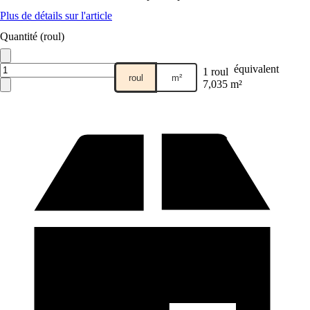
Plus de détails sur l'article
Quantité (roul)
équivalent
1 roul
roul
m²
7,035 m²