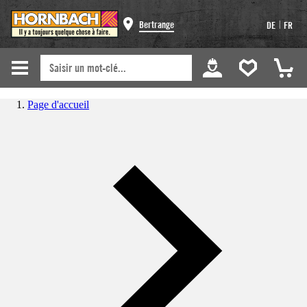
|
Bertrange
DE
FR
Page d'accueil