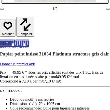
1
/
2
Comparer
Papier peint intissé 31034 Platinum structure gris clair
Donner le premier avis
Prix — 49,95 € * Tous les prix affichés sont des prix TTC, frais de
livraison en sus si nécessaire par roul
49,95 €
*
/
roul
Correspond à 7,10 € par m²
(
7,10 €
/
m²
)
Rf.
10022248
Début du motif
:
Sans reprise
Dimensions (lxh)
:
70 x 1005 cm
Colle recommandée
:
Colle pour tapisseries intissées