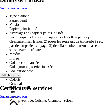
Détails de l'article
Sauter une section
Type d'article
Papier peint
Version
Papier peint intissé
Avantages des papiers peints intissés
Facile, rapide et propre: 1) appliquer la colle à papier peint
directement sur le mur; 2) poser les rouleaux de tapisserie à sec,
pas de temps de trempage; 3) décollable ultérieurement à sec
sans laisser de résidus
Matériau
Intissé
Colle recommandée
Colle pour tapisseries intissées
Couleur de base
Gris
Afficher plus
Coloris
Gris clair
Certificats & services
Décor / motif
Uni
Sauter une section
Lieux
Vestibule/entrée, Cuisine, Chambre, Séjour
Propriété