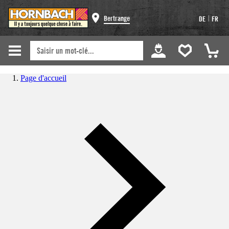
|
Bertrange
DE
FR
Page d'accueil