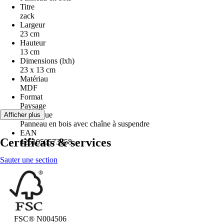
Titre
zack
Largeur
23 cm
Hauteur
13 cm
Dimensions (lxh)
23 x 13 cm
Matériau
MDF
Format
Paysage
Remarque
Afficher plus
Panneau en bois avec chaîne à suspendre
EAN
Certificats & services
4251050573358
Sauter une section
FSC® N004506