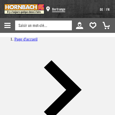
|
Bertrange
DE
FR
Page d'accueil