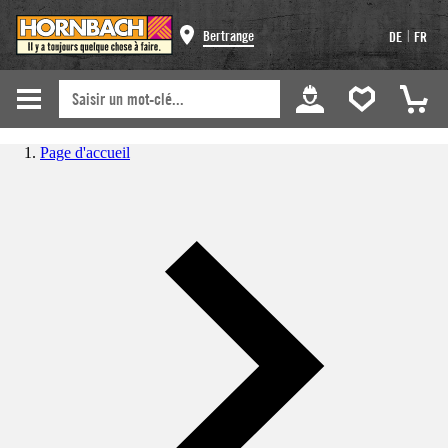
|
Bertrange
DE
FR
Page d'accueil