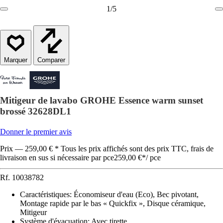
1
/
5
Comparer
Mitigeur de lavabo GROHE Essence warm sunset
brossé 32628DL1
Donner le premier avis
Prix — 259,00 € * Tous les prix affichés sont des prix TTC, frais de
livraison en sus si nécessaire par pce
259,00 €
*
/
pce
Rf.
10038782
Caractéristiques
:
Économiseur d'eau (Eco), Bec pivotant,
Montage rapide par le bas « Quickfix », Disque céramique,
Mitigeur
Système d'évacuation
:
Avec tirette