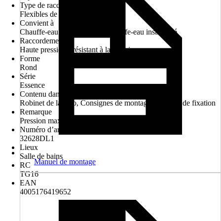
Type de raccordement
Flexibles de raccordement 3/8"
Convient à
Chauffe-eau sous pression, Chauffe-eau instantané
Raccordement
Haute pression - résistant à la pression
Forme
Rond
Série
Essence
Contenu dans le matériel fourni d'origine
Robinet de lavabo, Consignes de montage, Matériel de fixation
Remarque
Pression maximale 10 bar
Numéro d’article du fabricant
32628DL1
Lieux
Salle de bains
Manuel de montage
RC
TG16
EAN
4005176419652