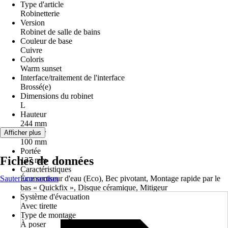
Type d'article
Robinetterie
Version
Robinet de salle de bains
Couleur de base
Cuivre
Coloris
Warm sunset
Interface/traitement de l'interface
Brossé(e)
Dimensions du robinet
L
Hauteur
244 mm
Largeur
Afficher plus
100 mm
Portée
Fiches de données
127 mm
Caractéristiques
Sauter une section
Économiseur d'eau (Eco), Bec pivotant, Montage rapide par le
bas « Quickfix », Disque céramique, Mitigeur
Système d'évacuation
Avec tirette
Type de montage
À poser