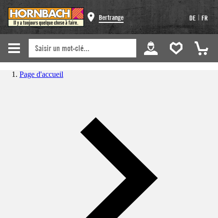
|
Bertrange
DE
FR
Page d'accueil