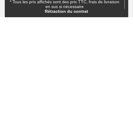
* Tous les prix affichés sont des prix TTC, frais de livraison
en sus si nécessaire
Rétraction du contrat