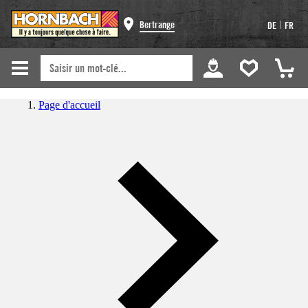
|
Bertrange
DE
FR
Page d'accueil