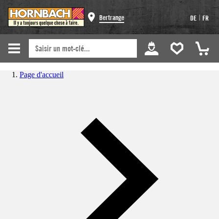
|
Bertrange
DE
FR
Page d'accueil