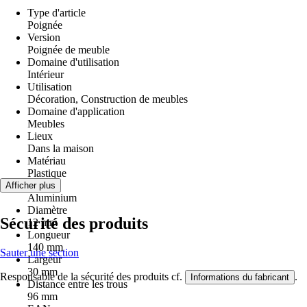
Type d'article
Poignée
Version
Poignée de meuble
Domaine d'utilisation
Intérieur
Utilisation
Décoration, Construction de meubles
Domaine d'application
Meubles
Lieux
Dans la maison
Matériau
Plastique
Coloris
Afficher plus
Aluminium
Diamètre
Sécurité des produits
12 mm
Longueur
140 mm
Sauter une section
Largeur
30 mm
Responsable de la sécurité des produits cf.
.
Informations du fabricant
Distance entre les trous
96 mm