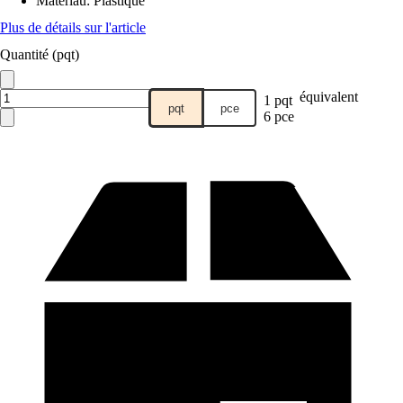
Matériau
:
Plastique
Plus de détails sur l'article
Quantité (pqt)
équivalent
1 pqt
pqt
pce
6 pce