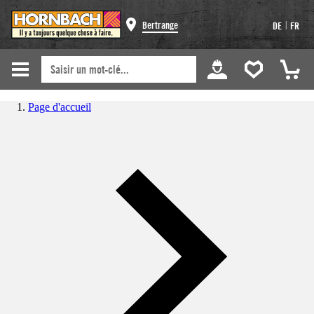
|
Bertrange
DE
FR
Page d'accueil