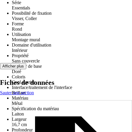
Série
Essentials
Possibilité de fixation
Visser, Coller
Forme
Rond
Utilisation
Montage mural
Domaine d'utilisation
Intérieur
Propriété
Sans couvercle
Couleur de base
Afficher plus
Doré
Coloris
Fiches de données
Cool sunrise
Interface/traitement de l'interface
Sauter une section
Brillant
Matériau
Métal
Spécification du matériau
Laiton
Largeur
16,7 cm
Profondeur