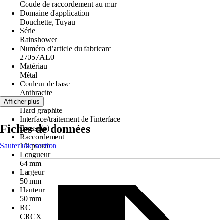
Coude de raccordement au mur
Domaine d'application
Douchette, Tuyau
Série
Rainshower
Numéro d’article du fabricant
27057AL0
Matériau
Métal
Couleur de base
Anthracite
Coloris
Afficher plus
Hard graphite
Interface/traitement de l'interface
Fiches de données
Brossé(e)
Raccordement
Sauter une section
1/2 pouce
Longueur
64 mm
Largeur
50 mm
Hauteur
50 mm
RC
CRCX