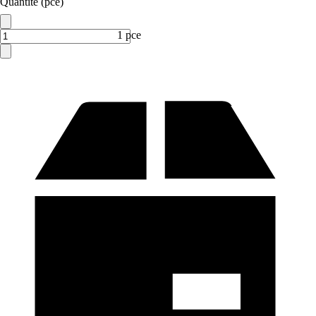
Quantité (pce)
1 pce