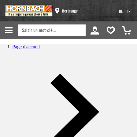
|
Bertrange
DE
FR
Page d'accueil