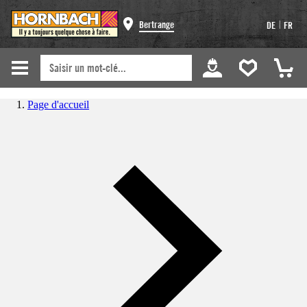
|
Bertrange
DE
FR
Page d'accueil