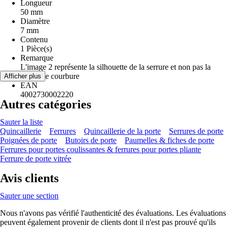
Longueur
50 mm
Diamètre
7 mm
Contenu
1 Pièce(s)
Remarque
L'image 2 représente la silhouette de la serrure et non pas la
forme de courbure
Afficher plus
EAN
4002730002220
Autres catégories
Sauter la liste
Quincaillerie
Ferrures
Quincaillerie de la porte
Serrures de porte
Poignées de porte
Butoirs de porte
Paumelles & fiches de porte
Ferrures pour portes coulissantes & ferrures pour portes pliante
Ferrure de porte vitrée
Avis clients
Sauter une section
Nous n'avons pas vérifié l'authenticité des évaluations. Les évaluations
peuvent également provenir de clients dont il n'est pas prouvé qu'ils