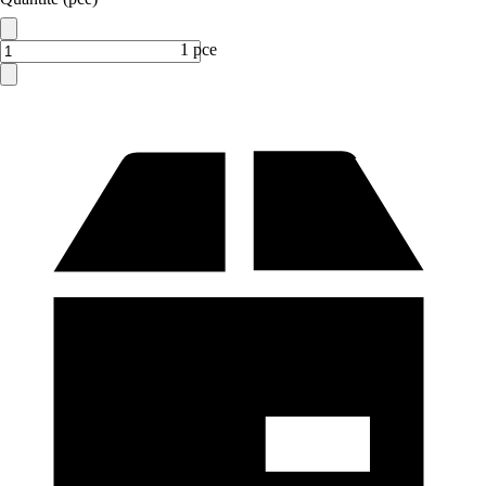
1 pce