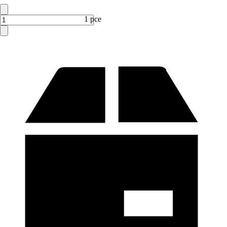
1 pce