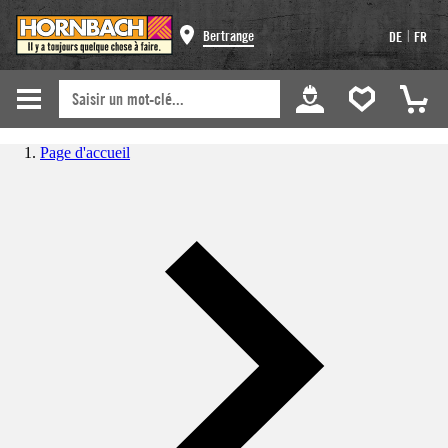
|
Bertrange
DE
FR
Page d'accueil