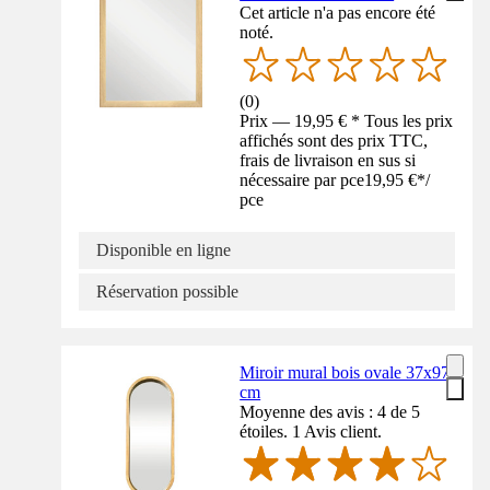
Cet article n'a pas encore été
noté.
(
0
)
Prix — 19,95 € * Tous les prix
affichés sont des prix TTC,
frais de livraison en sus si
nécessaire par pce
19,95 €
*
/
pce
Disponible en ligne
Réservation possible
Miroir mural bois ovale 37x97
cm
Moyenne des avis : 4 de 5
étoiles. 1 Avis client.