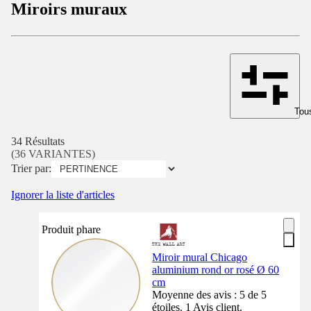
Miroirs muraux
Tous
34 Résultats
(36 VARIANTES)
Trier par:
Ignorer la liste d'articles
Produit phare
Miroir mural Chicago
aluminium rond or rosé Ø 60
cm
Moyenne des avis : 5 de 5
étoiles. 1 Avis client.