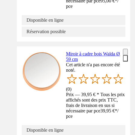
nécessaire par pce
95,00 €
*
/
pce
Disponible en ligne
Réservation possible
Miroir à cadre bois Walda Ø
59 cm
Cet article n'a pas encore été
noté.
(
0
)
Prix — 39,95 € * Tous les prix
affichés sont des prix TTC,
frais de livraison en sus si
nécessaire par pce
39,95 €
*
/
pce
Disponible en ligne