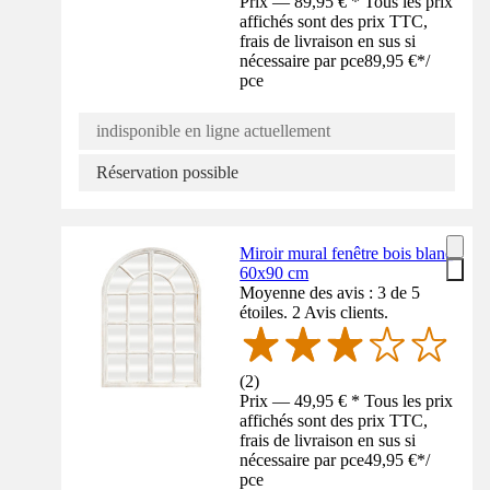
Prix — 89,95 € * Tous les prix
affichés sont des prix TTC,
frais de livraison en sus si
nécessaire par pce
89,95 €
*
/
pce
indisponible en ligne actuellement
Réservation possible
Miroir mural fenêtre bois blanc
60x90 cm
Moyenne des avis : 3 de 5
étoiles. 2 Avis clients.
(
2
)
Prix — 49,95 € * Tous les prix
affichés sont des prix TTC,
frais de livraison en sus si
nécessaire par pce
49,95 €
*
/
pce