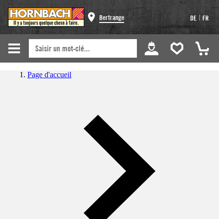
|
Bertrange
DE
FR
Page d'accueil