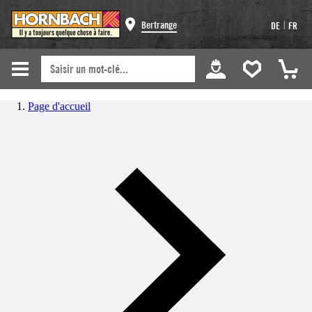
|
Bertrange
DE
FR
Page d'accueil