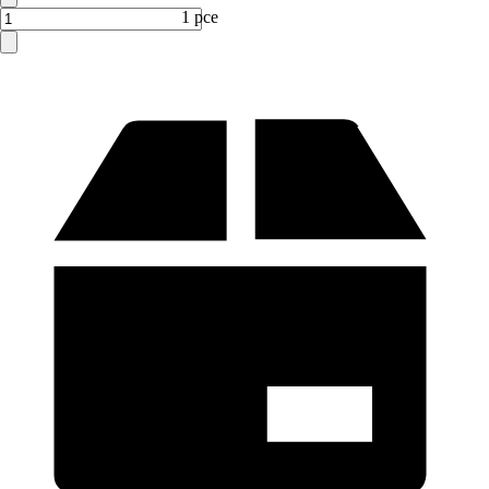
1 pce