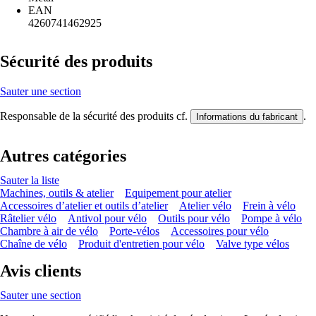
EAN
4260741462925
Sécurité des produits
Sauter une section
Responsable de la sécurité des produits cf.
.
Informations du fabricant
Autres catégories
Sauter la liste
Machines, outils & atelier
Equipement pour atelier
Accessoires d’atelier et outils d’atelier
Atelier vélo
Frein à vélo
Râtelier vélo
Antivol pour vélo
Outils pour vélo
Pompe à vélo
Chambre à air de vélo
Porte-vélos
Accessoires pour vélo
Chaîne de vélo
Produit d'entretien pour vélo
Valve type vélos
Avis clients
Sauter une section