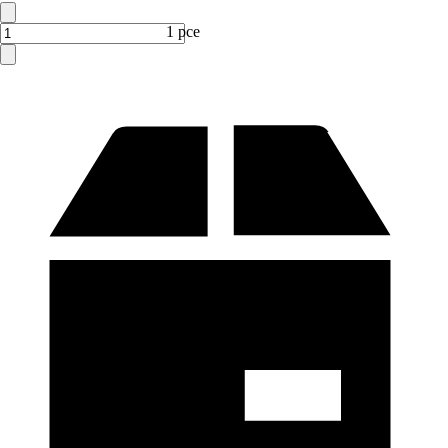
1 pce