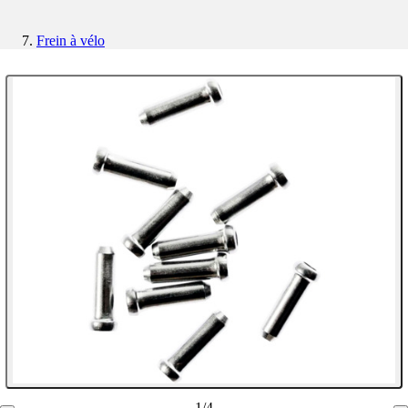
Frein à vélo
1
/
4