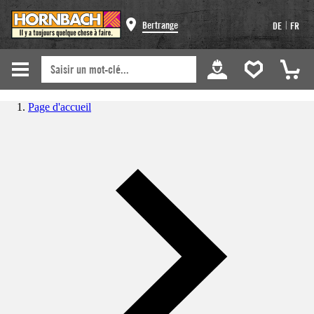
|
Bertrange
DE
FR
Page d'accueil