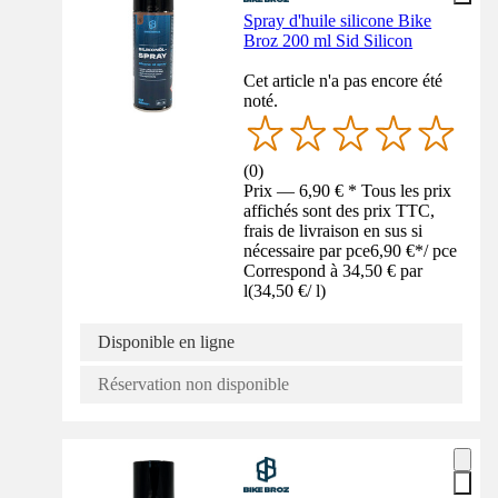
Spray d'huile silicone Bike
Broz 200 ml Sid Silicon
Cet article n'a pas encore été
noté.
(
0
)
Prix — 6,90 € * Tous les prix
affichés sont des prix TTC,
frais de livraison en sus si
nécessaire par pce
6,90 €
*
/
pce
Correspond à 34,50 € par
l
(
34,50 €
/
l
)
Disponible en ligne
Réservation non disponible