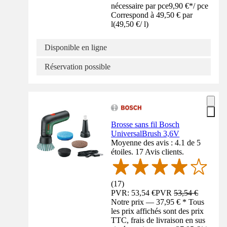
nécessaire par pce
9,90 €
*
/
pce
Correspond à 49,50 € par
l
(
49,50 €
/
l
)
Disponible en ligne
Réservation possible
Brosse sans fil Bosch
UniversalBrush 3,6V
Moyenne des avis : 4.1 de 5
étoiles. 17 Avis clients.
(
17
)
PVR: 53,54 €
PVR
53,54 €
Notre prix — 37,95 € * Tous
les prix affichés sont des prix
TTC, frais de livraison en sus