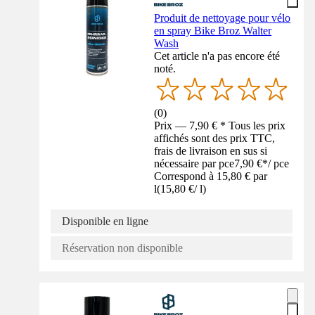
Produit de nettoyage pour vélo
en spray Bike Broz Walter
Wash
Cet article n'a pas encore été
noté.
(
0
)
Prix — 7,90 € * Tous les prix
affichés sont des prix TTC,
frais de livraison en sus si
nécessaire par pce
7,90 €
*
/
pce
Correspond à 15,80 € par
l
(
15,80 €
/
l
)
Disponible en ligne
Réservation non disponible