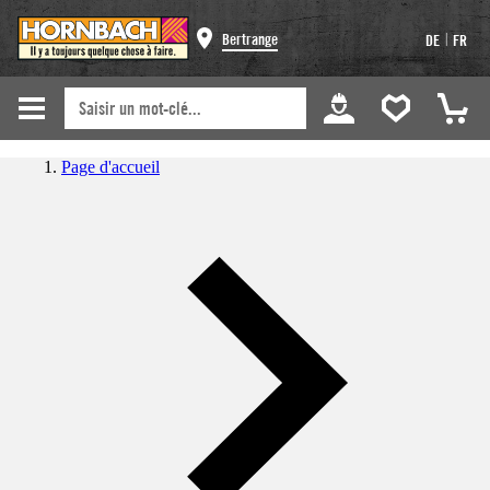
|
Bertrange
DE
FR
Page d'accueil