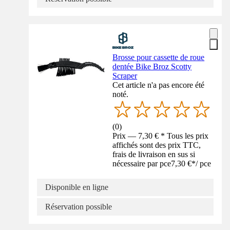
Brosse pour cassette de roue
dentée Bike Broz Scotty
Scraper
Cet article n'a pas encore été
noté.
(
0
)
Prix — 7,30 € * Tous les prix
affichés sont des prix TTC,
frais de livraison en sus si
nécessaire par pce
7,30 €
*
/
pce
Disponible en ligne
Réservation possible