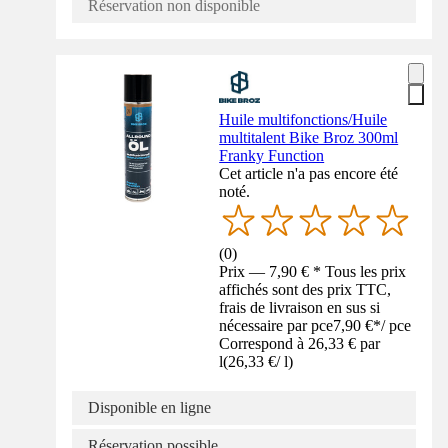
Réservation non disponible
Huile multifonctions/Huile
multitalent Bike Broz 300ml
Franky Function
Cet article n'a pas encore été
noté.
(
0
)
Prix — 7,90 € * Tous les prix
affichés sont des prix TTC,
frais de livraison en sus si
nécessaire par pce
7,90 €
*
/
pce
Correspond à 26,33 € par
l
(
26,33 €
/
l
)
Disponible en ligne
Réservation possible