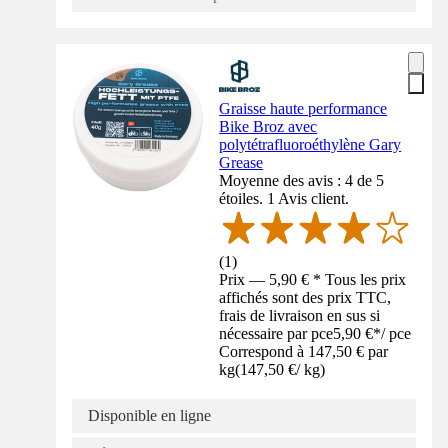
Graisse haute performance
Bike Broz avec
polytétrafluoroéthylène Gary
Grease
Moyenne des avis : 4 de 5
étoiles. 1 Avis client.
(
1
)
Prix — 5,90 € * Tous les prix
affichés sont des prix TTC,
frais de livraison en sus si
nécessaire par pce
5,90 €
*
/
pce
Correspond à 147,50 € par
kg
(
147,50 €
/
kg
)
Disponible en ligne