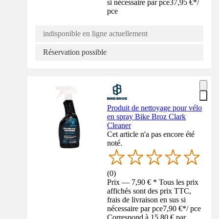
si nécessaire par pce
37,95 €
*
/
pce
indisponible en ligne actuellement
Réservation possible
Produit de nettoyage pour vélo
en spray Bike Broz Clark
Cleaner
Cet article n'a pas encore été
noté.
(
0
)
Prix — 7,90 € * Tous les prix
affichés sont des prix TTC,
frais de livraison en sus si
nécessaire par pce
7,90 €
*
/
pce
Correspond à 15,80 € par