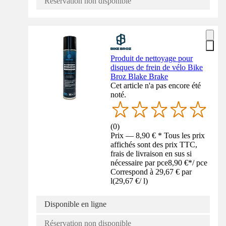
Réservation non disponible
Produit de nettoyage pour
disques de frein de vélo Bike
Broz Blake Brake
Cet article n'a pas encore été
noté.
(
0
)
Prix — 8,90 € * Tous les prix
affichés sont des prix TTC,
frais de livraison en sus si
nécessaire par pce
8,90 €
*
/
pce
Correspond à 29,67 € par
l
(
29,67 €
/
l
)
Disponible en ligne
Réservation non disponible