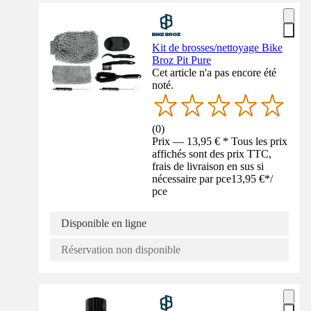
Kit de brosses/nettoyage Bike
Broz Pit Pure
Cet article n'a pas encore été
noté.
(
0
)
Prix — 13,95 € * Tous les prix
affichés sont des prix TTC,
frais de livraison en sus si
nécessaire par pce
13,95 €
*
/
pce
Disponible en ligne
Réservation non disponible