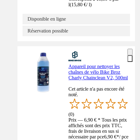
l
(
15,80 €
/
l
)
Disponible en ligne
Réservation possible
Appareil pour nettoyer les
chaînes de vélo Bike Broz
Charly Chainclean V2, 500ml
Cet article n'a pas encore été
noté.
(
0
)
Prix — 6,90 € * Tous les prix
affichés sont des prix TTC,
frais de livraison en sus si
nécessaire par pce
6,90 €
*
/
pce