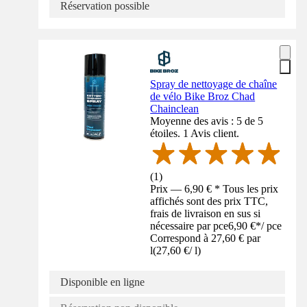
Réservation possible
Spray de nettoyage de chaîne
de vélo Bike Broz Chad
Chainclean
Moyenne des avis : 5 de 5
étoiles. 1 Avis client.
(
1
)
Prix — 6,90 € * Tous les prix
affichés sont des prix TTC,
frais de livraison en sus si
nécessaire par pce
6,90 €
*
/
pce
Correspond à 27,60 € par
l
(
27,60 €
/
l
)
Disponible en ligne