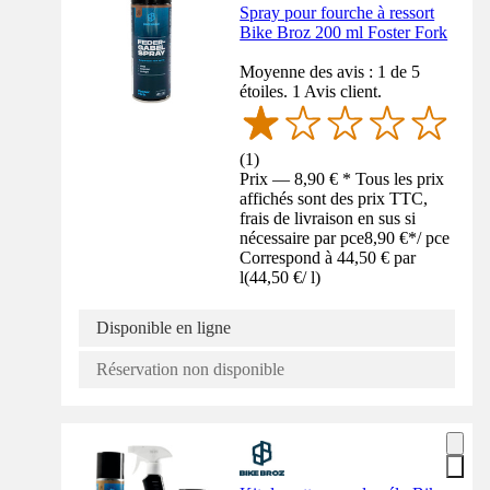
Spray pour fourche à ressort
Bike Broz 200 ml Foster Fork
Moyenne des avis : 1 de 5
étoiles. 1 Avis client.
(
1
)
Prix — 8,90 € * Tous les prix
affichés sont des prix TTC,
frais de livraison en sus si
nécessaire par pce
8,90 €
*
/
pce
Correspond à 44,50 € par
l
(
44,50 €
/
l
)
Disponible en ligne
Réservation non disponible