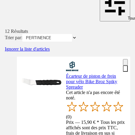
Tous
12 Résultats
Trier par:
Ignorer la liste d'articles
Écarteur de piston de frein
pour vélo Bike Broz Spiky
Spreader
Cet article n'a pas encore été
noté.
(
0
)
Prix — 15,90 € * Tous les prix
affichés sont des prix TTC,
frais de livraison en sus si