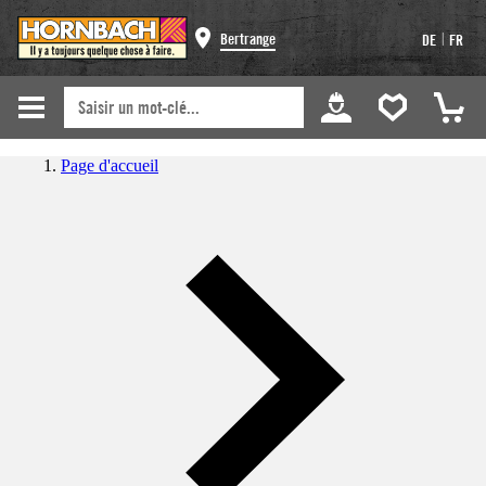
|
Bertrange
DE
FR
Page d'accueil