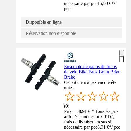
nécessaire par pce
15,90 €
*
/
pce
Disponible en ligne
Réservation non disponible
Ensemble de patins de freins
de vélo Bike Broz Brian Brian
Brake
Cet article n'a pas encore été
noté.
(
0
)
Prix — 8,91 € * Tous les prix
affichés sont des prix TTC,
frais de livraison en sus si
nécessaire par pce
8,91 €
*
/
pce