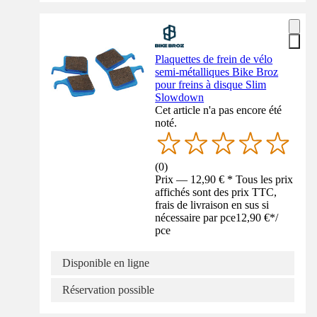
Plaquettes de frein de vélo
semi-métalliques Bike Broz
pour freins à disque Slim
Slowdown
Cet article n'a pas encore été
noté.
(
0
)
Prix — 12,90 € * Tous les prix
affichés sont des prix TTC,
frais de livraison en sus si
nécessaire par pce
12,90 €
*
/
pce
Disponible en ligne
Réservation possible