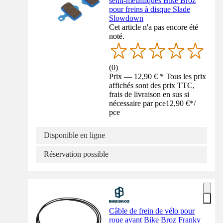
semi-métalliques Bike Broz
pour freins à disque Slade
Slowdown
Cet article n'a pas encore été
noté.
(
0
)
Prix — 12,90 € * Tous les prix
affichés sont des prix TTC,
frais de livraison en sus si
nécessaire par pce
12,90 €
*
/
pce
Disponible en ligne
Réservation possible
Câble de frein de vélo pour
roue avant Bike Broz Franky