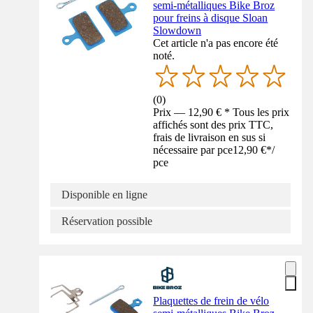
semi-métalliques Bike Broz
pour freins à disque Sloan
Slowdown
Cet article n'a pas encore été
noté.
(
0
)
Prix — 12,90 € * Tous les prix
affichés sont des prix TTC,
frais de livraison en sus si
nécessaire par pce
12,90 €
*
/
pce
Disponible en ligne
Réservation possible
Plaquettes de frein de vélo