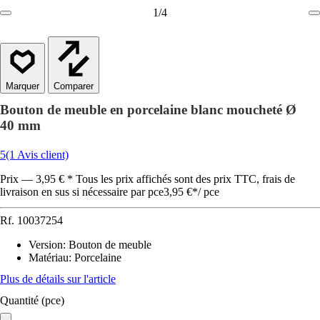
1
/
4
Comparer
Bouton de meuble en porcelaine blanc moucheté Ø
40 mm
5
(1 Avis client)
Prix — 3,95 € * Tous les prix affichés sont des prix TTC, frais de
livraison en sus si nécessaire par pce
3,95 €
*
/
pce
Rf.
10037254
Version
:
Bouton de meuble
Matériau
:
Porcelaine
Plus de détails sur l'article
Quantité (pce)