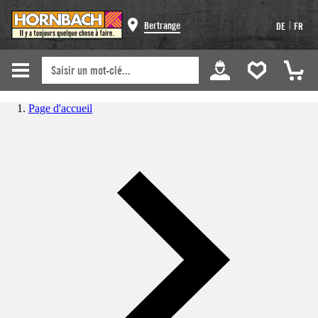
|
Bertrange
DE
FR
Page d'accueil