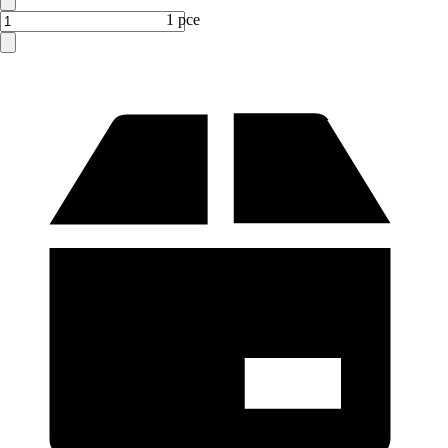
1 pce