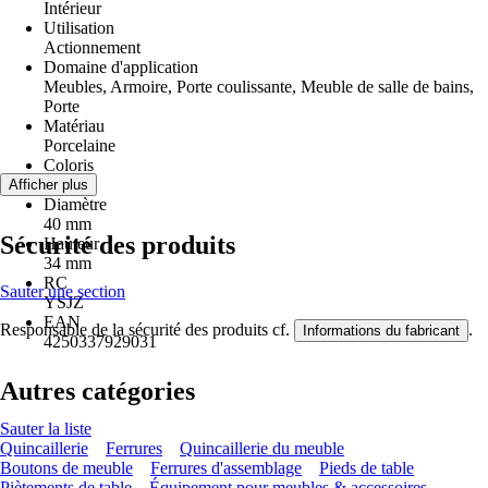
Intérieur
Utilisation
Actionnement
Domaine d'application
Meubles, Armoire, Porte coulissante, Meuble de salle de bains,
Porte
Matériau
Porcelaine
Coloris
blanc
Afficher plus
Diamètre
40 mm
Sécurité des produits
Hauteur
34 mm
RC
Sauter une section
YSJZ
EAN
Responsable de la sécurité des produits cf.
.
Informations du fabricant
4250337929031
Autres catégories
Sauter la liste
Quincaillerie
Ferrures
Quincaillerie du meuble
Boutons de meuble
Ferrures d'assemblage
Pieds de table
Piètements de table
Équipement pour meubles & accessoires