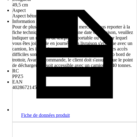
49,5 cm
Aspect
Aspect béton
Information sur la livraison
Pour de plus amples informations, merci de vous reporter à la
fiche technique. Pour convenir d'une date de livraison, veuillez
indiquer un numéro de téléphone portable ou fixe sur lequel
vous êtes joignable en journée., La livraison s'effectue avec un
camion, les indications concernant les obstacles ou les accès
difficiles sont utiles!, La livraison est effectuée franco bord de
trottoir, Avant la commande, le client doit s'assurer que le point
de déchargement soit accessible avec un camion de 40 tonnes.
RC
PPZ5
EAN
4028672145177
Fiche de données produit