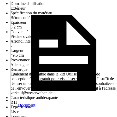
Domaine d'utilisation
Extérieur
Spécification du matériau
Béton coulé
Epaisseur
3,2 cm
Convient à
Piscine ovale, Piscine ronde
Arrondi intérieur
-
Largeur
49,5 cm
Provenance
Allemagne
Remarque
Également disponible dans le kit! Utilisez le service de
conception CAO gratuit pour visualiser votre projet. Il suffit de
réaliser un croquis avec les dimensions et la version souhaitée et
de l'envoyer par fax au 05751 / 960442 ou par e-mail à l'adresse
verkauf@weserwaben.de.
Caractéristique antidérapante
R11
Document
Type de bord
Lisse
Longueur