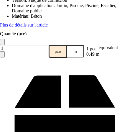
Version
:
Plaque de connexion
Domaine d'application
:
Jardin, Piscine, Piscine, Escalier,
Domaine public
Matériau
:
Béton
Plus de détails sur l'article
Quantité (pce)
équivalent
1 pce
pce
m
0,49 m