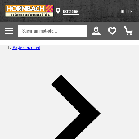
|
Bertrange
DE
FR
Page d'accueil