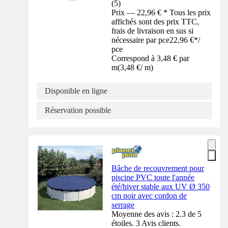
(
5
)
Prix — 22,96 € * Tous les prix
affichés sont des prix TTC,
frais de livraison en sus si
nécessaire par pce
22,96 €
*
/
pce
Correspond à 3,48 € par
m
(
3,48 €
/
m
)
Disponible en ligne
Réservation possible
Bâche de recouvrement pour
piscine PVC toute l'année
été/hiver stable aux UV Ø 350
cm noir avec cordon de
serrage
Moyenne des avis : 2.3 de 5
étoiles. 3 Avis clients.