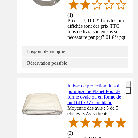
(
1
)
Prix — 7,01 € * Tous les prix
affichés sont des prix TTC,
frais de livraison en sus si
nécessaire par pqt
7,01 €
*
/
pqt
Disponible en ligne
Réservation possible
Intissé de protection du sol
pour piscine Planet Pool de
forme ovale ou en forme de
huit 610x375 cm blanc
Moyenne des avis : 5 de 5
étoiles. 3 Avis clients.
(
3
)