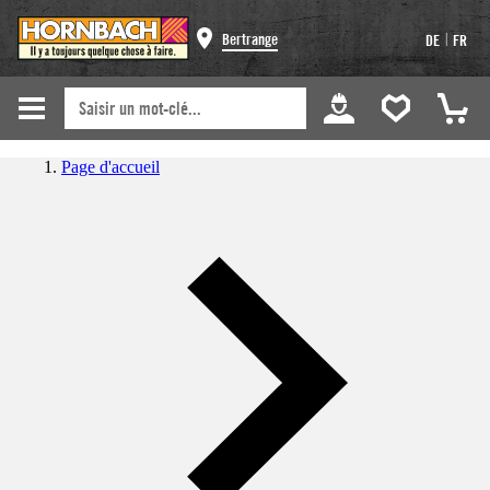
|
Bertrange
DE
FR
Page d'accueil