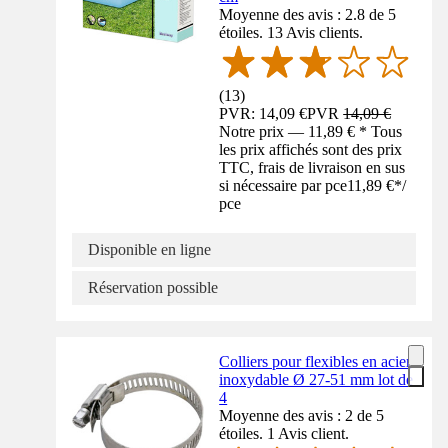
Moyenne des avis : 2.8 de 5
étoiles. 13 Avis clients.
(
13
)
PVR: 14,09 €
PVR
14,09 €
Notre prix — 11,89 € * Tous
les prix affichés sont des prix
TTC, frais de livraison en sus
si nécessaire par pce
11,89 €
*
/
pce
Disponible en ligne
Réservation possible
Colliers pour flexibles en acier
inoxydable Ø 27-51 mm lot de
4
Moyenne des avis : 2 de 5
étoiles. 1 Avis client.