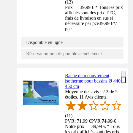
(
13
)
Prix — 39,99 € * Tous les prix
affichés sont des prix TTC,
frais de livraison en sus si
nécessaire par pce
39,99 €
*
/
pce
Disponible en ligne
Réservation non disponible actuellement
Bâche de recouvrement
isotherme pour bassins Ø 440 /
450 cm
Moyenne des avis : 2.2 de 5
étoiles. 11 Avis clients.
(
11
)
PVR: 71,99 €
PVR
71,99 €
Notre prix — 39,99 € * Tous
les prix affichés sont des prix