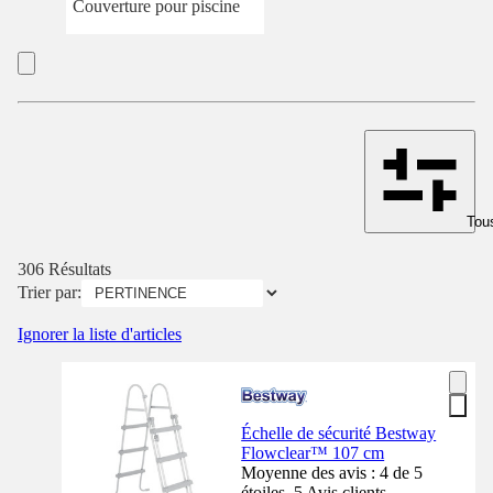
Couverture pour piscine
Tous
306 Résultats
Trier par:
Ignorer la liste d'articles
Échelle de sécurité Bestway
Flowclear™ 107 cm
Moyenne des avis : 4 de 5
étoiles. 5 Avis clients.