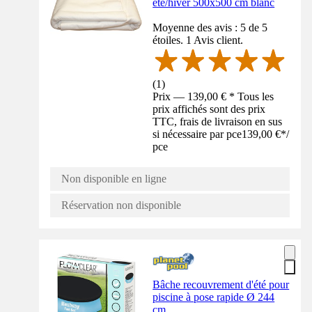
été/hiver 500x500 cm blanc
Moyenne des avis : 5 de 5
étoiles. 1 Avis client.
(
1
)
Prix — 139,00 € * Tous les
prix affichés sont des prix
TTC, frais de livraison en sus
si nécessaire par pce
139,00 €
*
/
pce
Non disponible en ligne
Réservation non disponible
Bâche recouvrement d'été pour
piscine à pose rapide Ø 244
cm