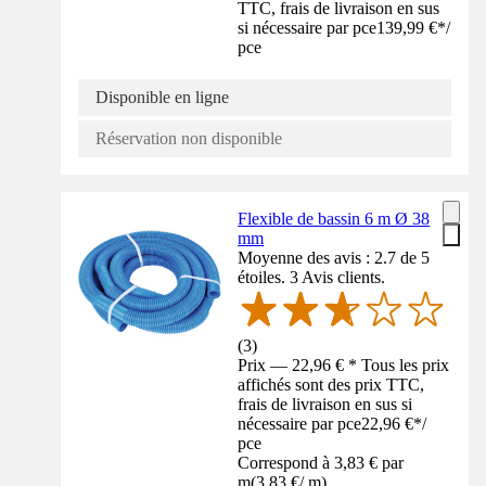
TTC, frais de livraison en sus
si nécessaire par pce
139,99 €
*
/
pce
Disponible en ligne
Réservation non disponible
Flexible de bassin 6 m Ø 38
mm
Moyenne des avis : 2.7 de 5
étoiles. 3 Avis clients.
(
3
)
Prix — 22,96 € * Tous les prix
affichés sont des prix TTC,
frais de livraison en sus si
nécessaire par pce
22,96 €
*
/
pce
Correspond à 3,83 € par
m
(
3,83 €
/
m
)