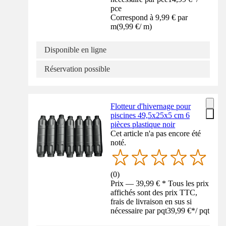
pce
Correspond à 9,99 € par
m
(
9,99 €
/
m
)
Disponible en ligne
Réservation possible
Flotteur d'hivernage pour
piscines 49,5x25x5 cm 6
pièces plastique noir
Cet article n'a pas encore été
noté.
(
0
)
Prix — 39,99 € * Tous les prix
affichés sont des prix TTC,
frais de livraison en sus si
nécessaire par pqt
39,99 €
*
/
pqt