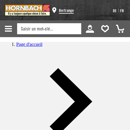
|
Bertrange
DE
FR
Page d'accueil