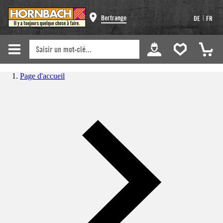
|
Bertrange
DE
FR
Page d'accueil