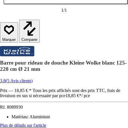
1
/
1
Comparer
Barre pour rideau de douche Kleine Wolke blanc 125-
220 cm Ø 21 mm
3.8
(5 Avis clients)
Prix — 18,85 € * Tous les prix affichés sont des prix TTC, frais de
livraison en sus si nécessaire par pce
18,85 €
*
/
pce
Rf.
8089930
Matériau
:
Aluminium
Plus de détails sur l'article