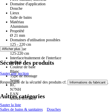
Domaine d'application
Douche
Lieux
Salle de bains
Matériau
Aluminium
Propriété
Ø 21 mm
Domaines d'utilisation possibles
125 - 220 cm
Remarque
Afficher plus
125-220 cm
Interface/traitement de l'interface
Sécurité des produits
Brillant
Couleur de base
Blanc
Sauter une section
Type de montage
Serrer
Responsable de la sécurité des produits cf.
.
Informations du fabricant
RC
N7NH
EAN
Autres catégories
4004478113718
Sauter la liste
Salles de bains & sanitaires
Douches